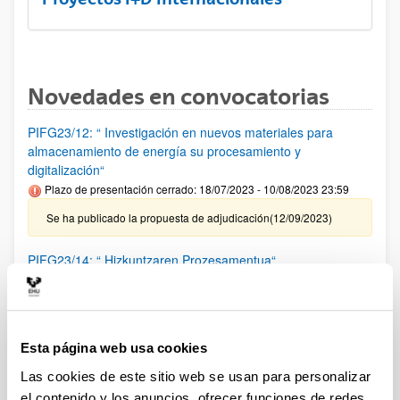
Novedades en convocatorias
PIFG23/12: “ Investigación en nuevos materiales para
almacenamiento de energía su procesamiento y
digitalización“
Plazo de presentación cerrado: 18/07/2023 - 10/08/2023 23:59
Se ha publicado la propuesta de adjudicación(12/09/2023)
PIFG23/14: “ Hizkuntzaren Prozesamentua“
Plazo de presentación cerrado: 20/07/2023 - 14/08/2023 23:59
Se ha publicado la propuesta de adjudicación(12/09/2023)
Esta página web usa cookies
PIFG23/13: “ Modelado, simulación, emulación y Control de
Sistemas de Energía, así como de robótica móvil mediante
Las cookies de este sitio web se usan para personalizar
aprendizaje profundo y otras técnicas inteligentes“
el contenido y los anuncios, ofrecer funciones de redes