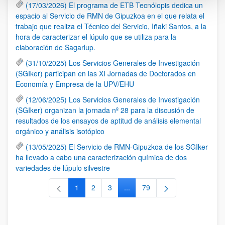
(17/03/2026) El programa de ETB Tecnólopis dedica un
espacio al Servicio de RMN de Gipuzkoa en el que relata el
trabajo que realiza el Técnico del Servicio, Iñaki Santos, a la
hora de caracterizar el lúpulo que se utiliza para la
elaboración de Sagarlup.
(31/10/2025) Los Servicios Generales de Investigación
(SGIker) participan en las XI Jornadas de Doctorados en
Economía y Empresa de la UPV/EHU
(12/06/2025) Los Servicios Generales de Investigación
(SGIker) organizan la jornada nº 28 para la discusión de
resultados de los ensayos de aptitud de análisis elemental
orgánico y análisis isotópico
(13/05/2025) El Servicio de RMN-Gipuzkoa de los SGIker
ha llevado a cabo una caracterización química de dos
variedades de lúpulo silvestre
1
2
3
...
79
Página
Página
Página
Páginas intermedias Use TAB 
Página