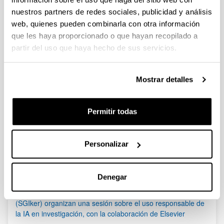
nuestros partners de redes sociales, publicidad y análisis
Se ha publicado la propuesta de adjudicación.
web, quienes pueden combinarla con otra información
que les haya proporcionado o que hayan recopilado a
Bioeconomía 2023 - Ayudas a proyectos de innovación en
bioeconomía
partir del uso que haya hecho de sus servicios.
Plazo de presentación cerrado: 30/08/2023 - 22/09/2023 23:59
Se ha publicado la convocatoria
Mostrar detalles
1
...
37
38
39
...
95
Página
Páginas intermedias Use TAB para desplazarse.
Página
Página
Página
Páginas intermedias Us
Página
Permitir todas
Noticias
Personalizar
RSS
Denegar
(21/05/2026) Los Servicios Generales de Investigación
(SGIker) organizan una sesión sobre el uso responsable de
la IA en investigación, con la colaboración de Elsevier