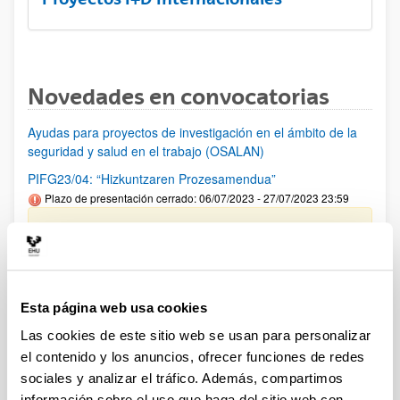
Novedades en convocatorias
Ayudas para proyectos de investigación en el ámbito de la
seguridad y salud en el trabajo (OSALAN)
PIFG23/04: “Hizkuntzaren Prozesamendua”
Plazo de presentación cerrado: 06/07/2023 - 27/07/2023 23:59
Se ha publicado la propuesta de adjudicación.
PIFG22/71: “Prehistoria”
Plazo de presentación cerrado: 23/05/2023 - 12/06/2023 23:59
Esta página web usa cookies
Se ha publicado la propuesta de adjudicación
Las cookies de este sitio web se usan para personalizar
el contenido y los anuncios, ofrecer funciones de redes
PIFG23/08: “Alteraciones metabólicas implicadas en
progresión de enfermedad hepática”
sociales y analizar el tráfico. Además, compartimos
Plazo de presentación cerrado: 11/07/2023 - 03/08/2023 23:59
información sobre el uso que haga del sitio web con