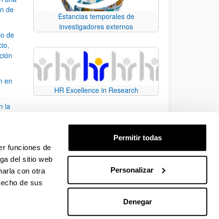
ón de
Estancias temporales de
investigadores externos
io de
cio,
ación
n en
HR Excellence in Research
n la
álisis
Permitir todas
bo
er funciones de
ga del sitio web
Personalizar
arla con otra
para desplazarse.
 hecho de sus
Denegar