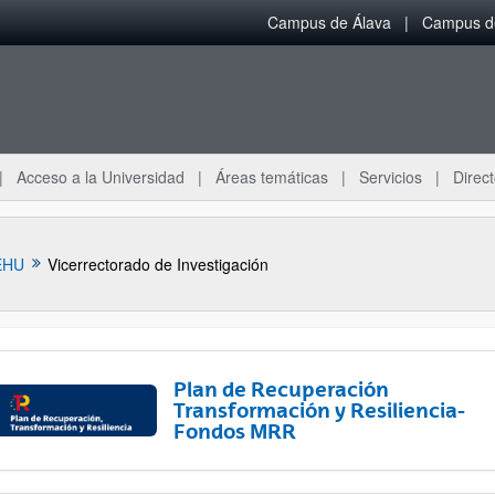
Campus de Álava
Campus de
Acceso a la Universidad
Áreas temáticas
Servicios
Direct
EHU
Vicerrectorado de Investigación
Plan de Recuperación
Transformación y Resiliencia-
Fondos MRR
ar subpáginas