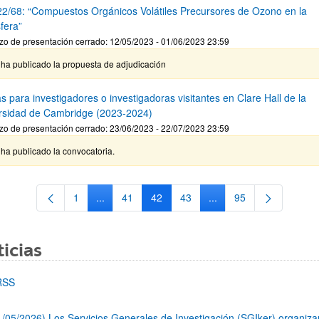
2/68: “Compuestos Orgánicos Volátiles Precursores de Ozono en la
fera”
zo de presentación cerrado: 12/05/2023 - 01/06/2023 23:59
 ha publicado la propuesta de adjudicación
 para investigadores o investigadoras visitantes en Clare Hall de la
rsidad de Cambridge (2023-2024)
zo de presentación cerrado: 23/06/2023 - 22/07/2023 23:59
ha publicado la convocatoria.
1
...
41
42
43
...
95
Página
Páginas intermedias Use TAB para desplazarse.
Página
Página
Página
Páginas intermedias Us
Página
icias
RSS
1/05/2026) Los Servicios Generales de Investigación (SGIker) organiz