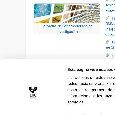
sesió
Elsevi
(1
RMN de
Jornadas del Vicerrectorado de
Iñaki 
Investigación
de Sa
(3
las X
(1
jornad
elemen
Esta página web usa cook
(1
Las cookies de este sitio 
una c
redes sociales y analizar 
con nuestros partners de r
información que les haya 
servicios.