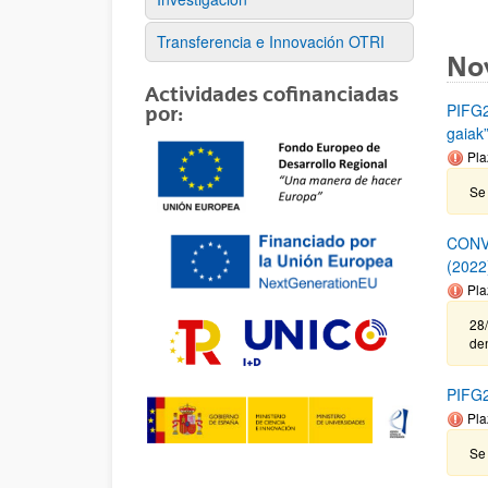
Transferencia e Innovación OTRI
No
Actividades cofinanciadas
PIFG2
por:
gaiak
Pla
Se 
CONV
(2022
Pla
28/
de
PIFG2
Pla
Se 