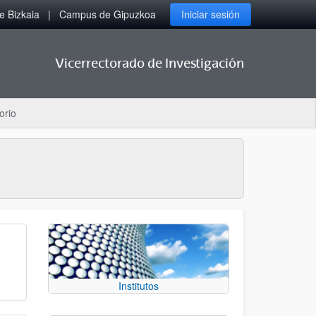
 Bizkaia
Campus de Gipuzkoa
Iniciar sesión
Vicerrectorado de Investigación
orio
Institutos