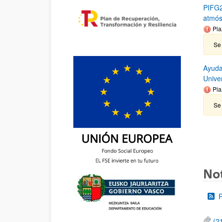
PIFG2
atmós
Pla
Se
Ayudas
Unive
Pla
Se 
Not
(2