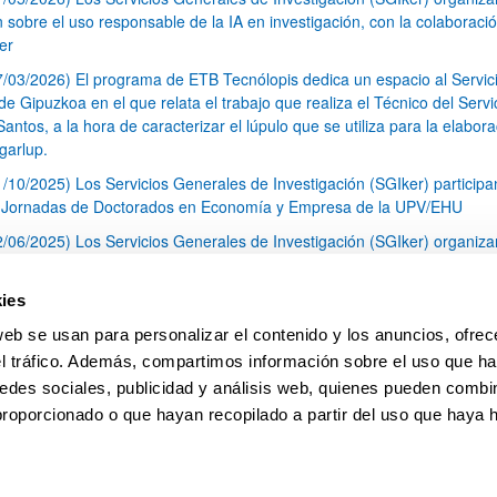
n sobre el uso responsable de la IA en investigación, con la colaboraci
er
7/03/2026) El programa de ETB Tecnólopis dedica un espacio al Servic
 Gipuzkoa en el que relata el trabajo que realiza el Técnico del Servi
Santos, a la hora de caracterizar el lúpulo que se utiliza para la elabor
garlup.
1/10/2025) Los Servicios Generales de Investigación (SGIker) participa
I Jornadas de Doctorados en Economía y Empresa de la UPV/EHU
2/06/2025) Los Servicios Generales de Investigación (SGIker) organiza
a nº 28 para la discusión de resultados de los ensayos de aptitud de an
tal orgánico y análisis isotópico
ies
3/05/2025) El Servicio de RMN-Gipuzkoa de los SGIker ha llevado a ca
web se usan para personalizar el contenido y los anuncios, ofrec
aracterización química de dos variedades de lúpulo silvestre
el tráfico. Además, compartimos información sobre el uso que ha
1
2
3
...
79
edes sociales, publicidad y análisis web, quienes pueden combin
Página
Página
Página
Páginas intermedias Use TAB 
Página
proporcionado o que hayan recopilado a partir del uso que haya