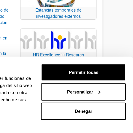
io de
Estancias temporales de
cio,
investigadores externos
ación
n en
n la
HR Excellence in Research
álisis
Permitir todas
bo
er funciones de
ga del sitio web
Personalizar
arla con otra
para desplazarse.
 hecho de sus
Denegar
EHU