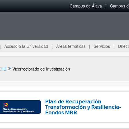
Campus de Álava
Campus de
Acceso a la Universidad
Áreas temáticas
Servicios
Direct
EHU
Vicerrectorado de Investigación
Plan de Recuperación
Transformación y Resiliencia-
Fondos MRR
ar subpáginas