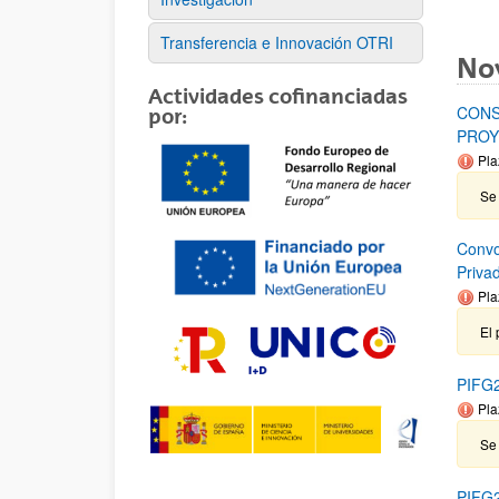
Transferencia e Innovación OTRI
No
Actividades cofinanciadas
CONS
por:
PROY
Pla
Se 
Convo
Priva
Pla
El 
PIFG2
Pla
Se
PIFG2