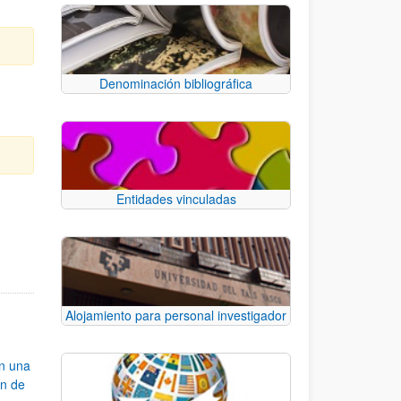
Denominación bibliográfica
Entidades vinculadas
e TAB para desplazarse.
Alojamiento para personal investigador
an una
ón de