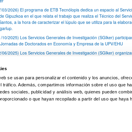
er
7/03/2026) El programa de ETB Tecnólopis dedica un espacio al Servic
 Gipuzkoa en el que relata el trabajo que realiza el Técnico del Servi
Santos, a la hora de caracterizar el lúpulo que se utiliza para la elabor
garlup.
1/10/2025) Los Servicios Generales de Investigación (SGIker) participa
I Jornadas de Doctorados en Economía y Empresa de la UPV/EHU
2/06/2025) Los Servicios Generales de Investigación (SGIker) organiza
a nº 28 para la discusión de resultados de los ensayos de aptitud de an
tal orgánico y análisis isotópico
ies
3/05/2025) El Servicio de RMN-Gipuzkoa de los SGIker ha llevado a ca
web se usan para personalizar el contenido y los anuncios, ofrec
aracterización química de dos variedades de lúpulo silvestre
el tráfico. Además, compartimos información sobre el uso que ha
1
2
3
...
79
edes sociales, publicidad y análisis web, quienes pueden combin
Página
Página
Página
Páginas intermedias Use TAB 
Página
proporcionado o que hayan recopilado a partir del uso que haya
pa
Ayuda