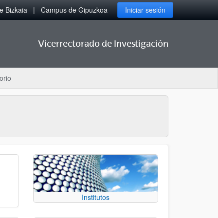
 Bizkaia
Campus de Gipuzkoa
Iniciar sesión
Vicerrectorado de Investigación
orio
Institutos