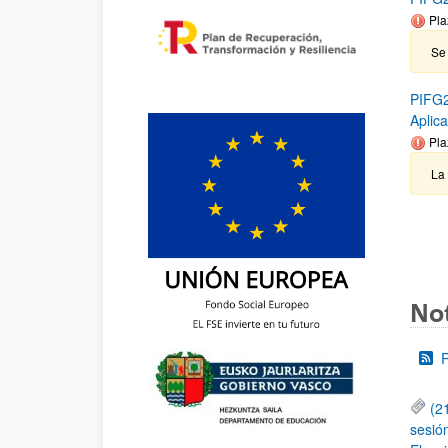
Pla
Se
PIFG2
Aplic
Pla
La
Not
(2
sesió