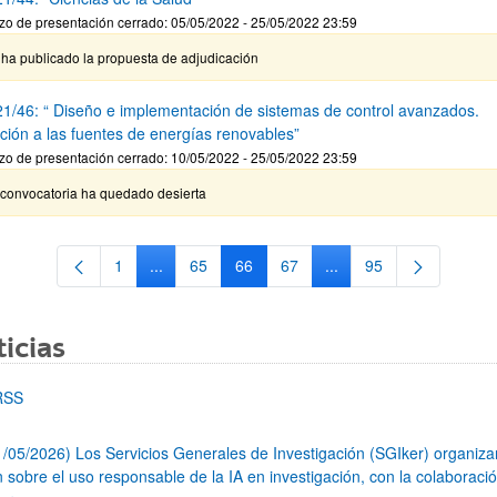
zo de presentación cerrado: 05/05/2022 - 25/05/2022 23:59
 ha publicado la propuesta de adjudicación
1/46: “ Diseño e implementación de sistemas de control avanzados.
ación a las fuentes de energías renovables”
zo de presentación cerrado: 10/05/2022 - 25/05/2022 23:59
 convocatoria ha quedado desierta
1
...
65
66
67
...
95
Página
Páginas intermedias Use TAB para desplazarse.
Página
Página
Página
Páginas intermedias Us
Página
icias
RSS
1/05/2026) Los Servicios Generales de Investigación (SGIker) organiz
n sobre el uso responsable de la IA en investigación, con la colaboraci