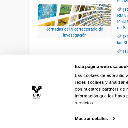
Elsevi
(1
RMN de
Iñaki 
de Sa
Jornadas del Vicerrectorado de
Investigación
(3
las X
(1
jornad
elemen
Esta página web usa cook
(1
Las cookies de este sitio 
una c
redes sociales y analizar 
con nuestros partners de r
información que les haya 
servicios.
Mostrar detalles
Accesibilidad
Información legal
Contacto
Ma