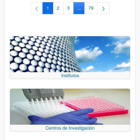
1
2
3
...
79
Página
Página
Página
Páginas intermedias Use TAB 
Página
Institutos
Centros de Investigación