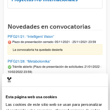
Novedades en convocatorias
PIFG21/21: “Intelligent Vision”
Plazo de presentación cerrado: 05/11/2021 - 25/11/2021 23:59
La convocatoria ha quedado desierta
PIFG21/28: “Metabolomika”
Trámite abierto (Plazo de presentación de solicitudes: 21/01/2022 -
10/02/2022 23:59)
Se ha publicado la propuesta de adjudicación
Programa ELKARTEK 2022: Fase I. Ayudas a la
investigación colaborativa en áreas estratégicas
Esta página web usa cookies
Plazo de presentación cerrado: 12/02/2022 - 11/03/2022 23:59
Las cookies de este sitio web se usan para personalizar
Se ha publicado la convocatoria