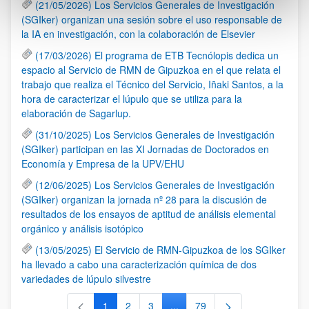
(21/05/2026) Los Servicios Generales de Investigación
(SGIker) organizan una sesión sobre el uso responsable de
la IA en investigación, con la colaboración de Elsevier
(17/03/2026) El programa de ETB Tecnólopis dedica un
espacio al Servicio de RMN de Gipuzkoa en el que relata el
trabajo que realiza el Técnico del Servicio, Iñaki Santos, a la
hora de caracterizar el lúpulo que se utiliza para la
elaboración de Sagarlup.
(31/10/2025) Los Servicios Generales de Investigación
(SGIker) participan en las XI Jornadas de Doctorados en
Economía y Empresa de la UPV/EHU
(12/06/2025) Los Servicios Generales de Investigación
(SGIker) organizan la jornada nº 28 para la discusión de
resultados de los ensayos de aptitud de análisis elemental
orgánico y análisis isotópico
(13/05/2025) El Servicio de RMN-Gipuzkoa de los SGIker
ha llevado a cabo una caracterización química de dos
variedades de lúpulo silvestre
1
2
3
...
79