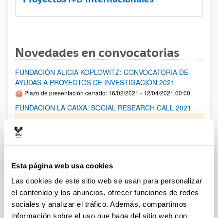
Novedades en convocatorias
FUNDACIÓN ALICIA KOPLOWITZ: CONVOCATORIA DE
AYUDAS A PROYECTOS DE INVESTIGACIÓN 2021
Plazo de presentación cerrado: 16/02/2021 - 12/04/2021 00:00
FUNDACION LA CAIXA: SOCIAL RESEARCH CALL 2021
El plazo de presentación de solicitudes finaliza el día
24/02/2021 a las 14:00
Proyectos de Desarrollo Tecnológico en Salud (ISCIII) 2021
Plazo de presentación cerrado: 09/02/2021 - 02/03/2021 15:00
Esta página web usa cookies
El plazo finalizará el 02/03/2021 a las 15:00
Las cookies de este sitio web se usan para personalizar
el contenido y los anuncios, ofrecer funciones de redes
Proyectos de investigación en Salud (ISCIII) 2021
sociales y analizar el tráfico. Además, compartimos
Plazo de presentación cerrado: 02/02/2021 - 23/02/2021 15:00
información sobre el uso que haga del sitio web con