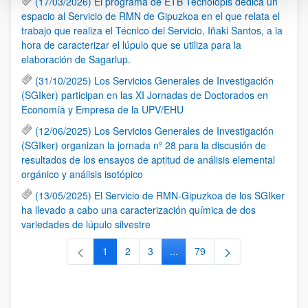
(17/03/2026) El programa de ETB Tecnólopis dedica un
espacio al Servicio de RMN de Gipuzkoa en el que relata el
trabajo que realiza el Técnico del Servicio, Iñaki Santos, a la
hora de caracterizar el lúpulo que se utiliza para la
elaboración de Sagarlup.
(31/10/2025) Los Servicios Generales de Investigación
(SGIker) participan en las XI Jornadas de Doctorados en
Economía y Empresa de la UPV/EHU
(12/06/2025) Los Servicios Generales de Investigación
(SGIker) organizan la jornada nº 28 para la discusión de
resultados de los ensayos de aptitud de análisis elemental
orgánico y análisis isotópico
(13/05/2025) El Servicio de RMN-Gipuzkoa de los SGIker
ha llevado a cabo una caracterización química de dos
variedades de lúpulo silvestre
1
2
3
...
79
Página
Página
Página
Páginas intermedias Use TAB 
Página