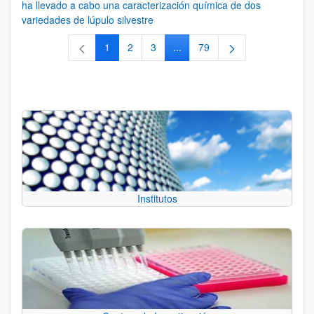
ha llevado a cabo una caracterización química de dos
variedades de lúpulo silvestre
1
2
3
...
79
Página
Página
Página
Páginas intermedias Use TAB 
Página
Institutos