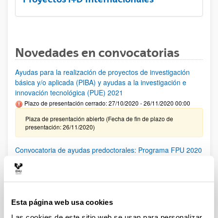
Novedades en convocatorias
Ayudas para la realización de proyectos de investigación
básica y/o aplicada (PIBA) y ayudas a la investigación e
innovación tecnológica (PUE) 2021
Plazo de presentación cerrado: 27/10/2020 - 26/11/2020 00:00
Plaza de presentación abierto (Fecha de fin de plazo de
presentación: 26/11/2020)
Convocatoria de ayudas predoctorales: Programa FPU 2020
Plazo de presentación cerrado: 16/11/2020 - 11/12/2020 14:00
El plazo para presentar las solicitudes finalizará el 11/12/2020
a las 14:00
Esta página web usa cookies
PIFG20/10:"Functionalized latexes as dispersants for
waterborne organic coatings”
Las cookies de este sitio web se usan para personalizar