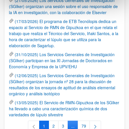
(21/05/2026) Los Servicios Generales de Investigación
(SGIker) organizan una sesión sobre el uso responsable de
la IA en investigación, con la colaboración de Elsevier
(17/03/2026) El programa de ETB Tecnólopis dedica un
espacio al Servicio de RMN de Gipuzkoa en el que relata el
trabajo que realiza el Técnico del Servicio, Iñaki Santos, a la
hora de caracterizar el lúpulo que se utiliza para la
elaboración de Sagarlup.
(31/10/2025) Los Servicios Generales de Investigación
(SGIker) participan en las XI Jornadas de Doctorados en
Economía y Empresa de la UPV/EHU
(12/06/2025) Los Servicios Generales de Investigación
(SGIker) organizan la jornada nº 28 para la discusión de
resultados de los ensayos de aptitud de análisis elemental
orgánico y análisis isotópico
(13/05/2025) El Servicio de RMN-Gipuzkoa de los SGIker
ha llevado a cabo una caracterización química de dos
variedades de lúpulo silvestre
1
2
3
...
79
Página
Página
Página
Páginas intermedias Use TAB 
Página