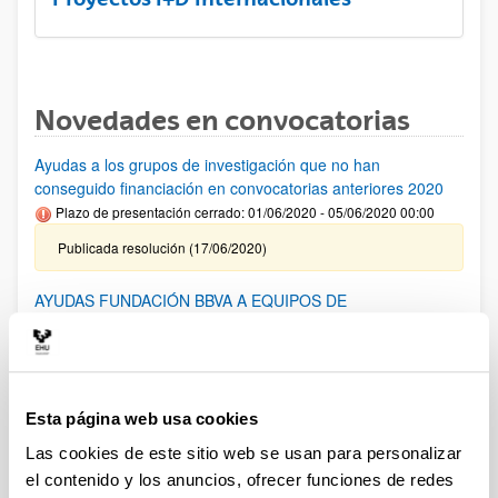
Novedades en convocatorias
Ayudas a los grupos de investigación que no han
conseguido financiación en convocatorias anteriores 2020
Plazo de presentación cerrado: 01/06/2020 - 05/06/2020 00:00
Publicada resolución (17/06/2020)
AYUDAS FUNDACIÓN BBVA A EQUIPOS DE
INVESTIGACIÓN CIENTIFICA SARS-CoV-2 y COVID-19
(2020)
Fundación BBVA: Becas Leonardo a investigadores y
creadores culturales 2020
Esta página web usa cookies
Plazo presentación de solicitudes: hasta 16 de abril de 2020 a
Las cookies de este sitio web se usan para personalizar
las 19:00
el contenido y los anuncios, ofrecer funciones de redes