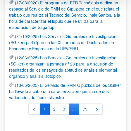
(17/03/2026) El programa de ETB Tecnólopis dedica un
espacio al Servicio de RMN de Gipuzkoa en el que relata el
trabajo que realiza el Técnico del Servicio, Iñaki Santos, a la
hora de caracterizar el lúpulo que se utiliza para la
elaboración de Sagarlup.
(31/10/2025) Los Servicios Generales de Investigación
(SGIker) participan en las XI Jornadas de Doctorados en
Economía y Empresa de la UPV/EHU
(12/06/2025) Los Servicios Generales de Investigación
(SGIker) organizan la jornada nº 28 para la discusión de
resultados de los ensayos de aptitud de análisis elemental
orgánico y análisis isotópico
(13/05/2025) El Servicio de RMN-Gipuzkoa de los SGIker
ha llevado a cabo una caracterización química de dos
variedades de lúpulo silvestre
1
2
3
...
79
Página
Página
Página
Páginas intermedias Use TAB 
Página