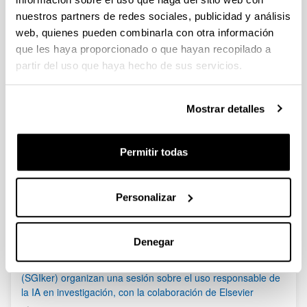
Nueva concesión (10/02/2020)
nuestros partners de redes sociales, publicidad y análisis
web, quienes pueden combinarla con otra información
Becas "la Caixa" para estudios de doctorado en
que les haya proporcionado o que hayan recopilado a
universidades españolas 2020
partir del uso que haya hecho de sus servicios.
El plazo finaliza el 26 de febrero de 2020 a las 14:00 horas
(hora peninsular).
Mostrar detalles
Fundación "la Caixa": Health Research 2020
1
...
92
93
94
95
Página
Páginas intermedias Use TAB para desplazar
Página
Página
Página
Página
Permitir todas
Noticias
Personalizar
RSS
Denegar
(21/05/2026) Los Servicios Generales de Investigación
(SGIker) organizan una sesión sobre el uso responsable de
la IA en investigación, con la colaboración de Elsevier