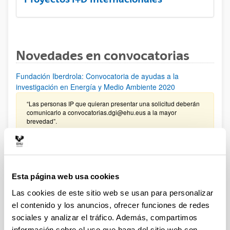
Novedades en convocatorias
Fundación Iberdrola: Convocatoria de ayudas a la
investigación en Energía y Medio Ambiente 2020
“Las personas IP que quieran presentar una solicitud deberán
comunicarlo a convocatorias.dgi@ehu.eus a la mayor
brevedad”.
Contratación para la formación de personal investigador en
la UPV/EHU 2019
Plazo de presentación cerrado: 27/05/2019 - 11/07/2019 00:00
Esta página web usa cookies
Nueva concesión - Modalidad I y II (11/02/2020)
Las cookies de este sitio web se usan para personalizar
el contenido y los anuncios, ofrecer funciones de redes
Convocatoria de contratación para la especialización de
sociales y analizar el tráfico. Además, compartimos
personal investigador doctor en la UPV/EHU 2019
información sobre el uso que haga del sitio web con