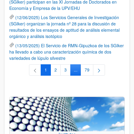
(SGIker) participan en las XI Jornadas de Doctorados en
Economía y Empresa de la UPV/EHU
(12/06/2025) Los Servicios Generales de Investigación
(SGIker) organizan la jornada nº 28 para la discusión de
resultados de los ensayos de aptitud de análisis elemental
orgánico y análisis isotópico
(13/05/2025) El Servicio de RMN-Gipuzkoa de los SGIker
ha llevado a cabo una caracterización química de dos
variedades de lúpulo silvestre
1
2
3
...
79
Página
Página
Página
Páginas intermedias Use TAB 
Página