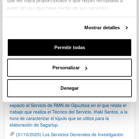
que les haya proporcionado o que hayan recopilado a
Incorporación
partir del uso que haya hecho de sus servicios.
Plazo de presentación cerrado: 17/12/2019 - 21/01/2020 14:00
1
...
93
94
95
Página
Páginas intermedias Use TAB para despla
Página
Página
Página
Mostrar detalles
Noticias
Permitir todas
RSS
Personalizar
(21/05/2026) Los Servicios Generales de Investigación
(SGIker) organizan una sesión sobre el uso responsable de
Denegar
la IA en investigación, con la colaboración de Elsevier
(17/03/2026) El programa de ETB Tecnólopis dedica un
espacio al Servicio de RMN de Gipuzkoa en el que relata el
trabajo que realiza el Técnico del Servicio, Iñaki Santos, a la
hora de caracterizar el lúpulo que se utiliza para la
elaboración de Sagarlup.
(31/10/2025) Los Servicios Generales de Investigación