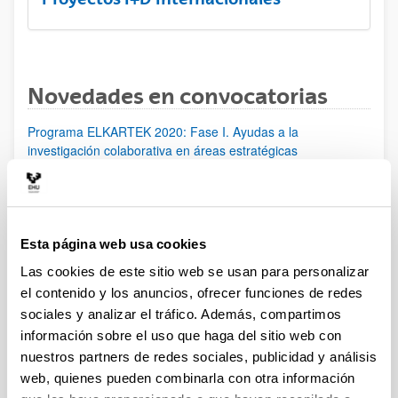
Novedades en convocatorias
Programa ELKARTEK 2020: Fase I. Ayudas a la
investigación colaborativa en áreas estratégicas
Proyectos de investigación en Salud (ISCIII) 2020
Plazo de presentación cerrado: 21/01/2020 - 13/02/2020 15:00
Plazo de presentación de solicitudes: del 21 de enero al 13 de
febrero de 2020 (15:00), ambos inclusive.
Esta página web usa cookies
Las cookies de este sitio web se usan para personalizar
[IKERMUGIKORTASUNA] Programa de movilidad del
el contenido y los anuncios, ofrecer funciones de redes
personal investigador doctor del Gobierno Vasco 2020
sociales y analizar el tráfico. Además, compartimos
Ayudas para la realización de proyectos de investigación
información sobre el uso que haga del sitio web con
básica y/o aplicada (PIBA) y ayudas a la investigación e
nuestros partners de redes sociales, publicidad y análisis
innovación tecnológica (PUE) 2020
web, quienes pueden combinarla con otra información
Ayudas postdoctorales Juan de la Cierva 2019: Modalidad