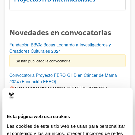
Novedades en convocatorias
Fundación BBVA: Becas Leonardo a Investigadores y
Creadores Culturales 2024
Se han publicado la convocatoria.
Convocatoria Proyecto FERO-GHD en Cáncer de Mama
2024 (Fundación FERO)
Plazo de presentación cerrado: 16/01/2024 - 07/02/2024
PLAZO INTERNO para comunicar al VRI la intención de
presentar una solicitud: 02/02/2024 Fase1: hasta el
07/02/2024- Fase 2: hasta el 02/04/2024
Esta página web usa cookies
Premios "Fronteras del Conocimiento" de la Fundación BBVA
Las cookies de este sitio web se usan para personalizar
2024
el contenido y los anuncios, ofrecer funciones de redes
Plazo de presentación cerrado: 01/01/2024 - 30/06/2024