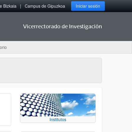
 Bizkaia
Campus de Gipuzkoa
Iniciar sesión
Vicerrectorado de Investigación
orio
Institutos