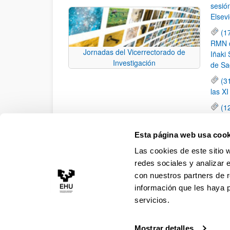
sesió
Elsevi
(1
RMN de
Jornadas del Vicerrectorado de
Iñaki 
Investigación
de Sa
(3
las X
(1
jornad
elemen
Esta página web usa cook
(1
Las cookies de este sitio 
una c
redes sociales y analizar 
con nuestros partners de r
información que les haya 
servicios.
Mostrar detalles