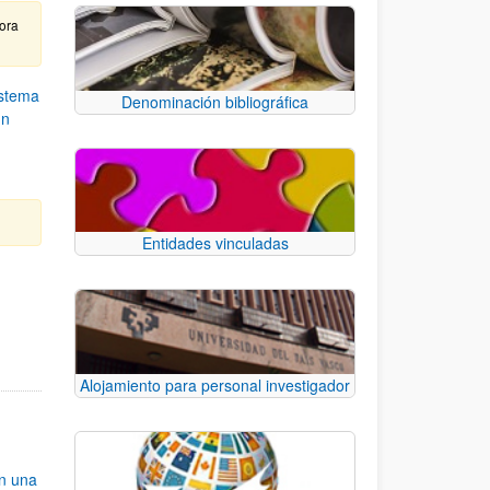
hora
istema
Denominación bibliográfica
un
Entidades vinculadas
e TAB para desplazarse.
Alojamiento para personal investigador
an una