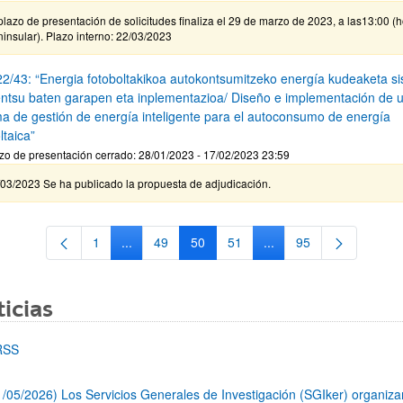
plazo de presentación de solicitudes finaliza el 29 de marzo de 2023, a las13:00 (
insular). Plazo interno: 22/03/2023
2/43: “Energia fotoboltakikoa autokontsumitzeko energía kudeaketa s
ntsu baten garapen eta inplementazioa/ Diseño e implementación de 
ma de gestión de energía inteligente para el autoconsumo de energía
ltaica”
zo de presentación cerrado: 28/01/2023 - 17/02/2023 23:59
/03/2023 Se ha publicado la propuesta de adjudicación.
1
...
49
50
51
...
95
Página
Páginas intermedias Use TAB para desplazarse.
Página
Página
Página
Páginas intermedias Us
Página
icias
RSS
1/05/2026) Los Servicios Generales de Investigación (SGIker) organiz