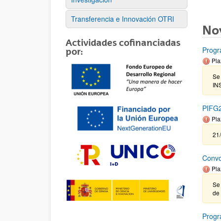
Transferencia e Innovación OTRI
No
Actividades cofinanciadas
Prog
por:
Pla
Se
IN
PIFG2
Pla
21
Convo
Pla
Se 
de 
Progr