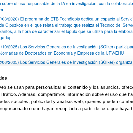
n sobre el uso responsable de la IA en investigación, con la colaboraci
er
7/03/2026) El programa de ETB Tecnólopis dedica un espacio al Servic
 Gipuzkoa en el que relata el trabajo que realiza el Técnico del Servi
Santos, a la hora de caracterizar el lúpulo que se utiliza para la elabor
garlup.
1/10/2025) Los Servicios Generales de Investigación (SGIker) participa
I Jornadas de Doctorados en Economía y Empresa de la UPV/EHU
2/06/2025) Los Servicios Generales de Investigación (SGIker) organiza
a nº 28 para la discusión de resultados de los ensayos de aptitud de an
tal orgánico y análisis isotópico
ies
3/05/2025) El Servicio de RMN-Gipuzkoa de los SGIker ha llevado a ca
web se usan para personalizar el contenido y los anuncios, ofrec
aracterización química de dos variedades de lúpulo silvestre
el tráfico. Además, compartimos información sobre el uso que ha
1
2
3
...
79
edes sociales, publicidad y análisis web, quienes pueden combin
Página
Página
Página
Páginas intermedias Use TAB 
Página
proporcionado o que hayan recopilado a partir del uso que haya