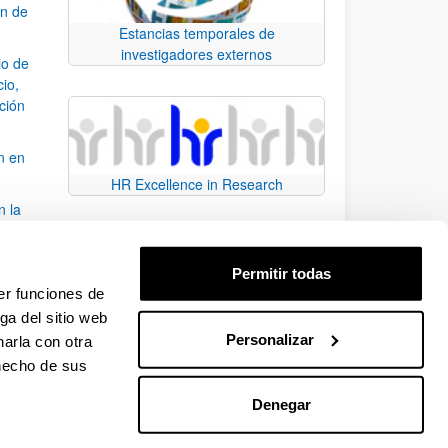
ón de
Estancias temporales de
investigadores externos
io de
cio,
ación
n en
HR Excellence in Research
n la
álisis
Permitir todas
bo
er funciones de
ga del sitio web
Personalizar
arla con otra
para desplazarse.
 hecho de sus
Denegar