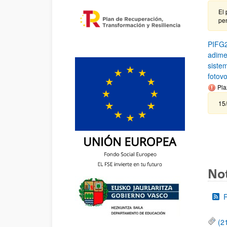
El 
pen
PIFG2
adime
siste
fotovo
Pla
15
Not
(2