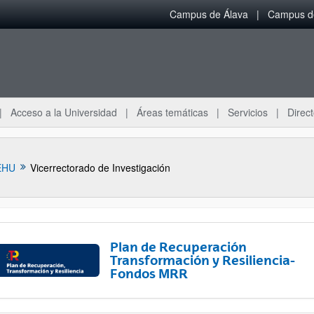
Campus de Álava
Campus de
Acceso a la Universidad
Áreas temáticas
Servicios
Direct
EHU
Vicerrectorado de Investigación
Plan de Recuperación
Transformación y Resiliencia-
Fondos MRR
ar subpáginas