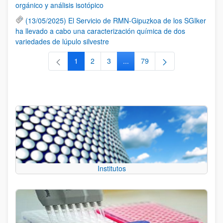
orgánico y análisis isotópico
(13/05/2025) El Servicio de RMN-Gipuzkoa de los SGIker
ha llevado a cabo una caracterización química de dos
variedades de lúpulo silvestre
1
2
3
...
79
Página
Página
Página
Páginas intermedias Use TAB 
Página
Institutos