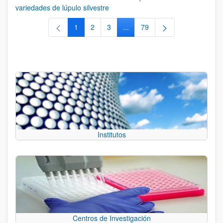
variedades de lúpulo silvestre
1
2
3
...
79
Página
Página
Página
Páginas intermedias Use TAB 
Página
Institutos
Centros de Investigación