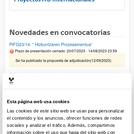
Novedades en convocatorias
PIFG23/14: “ Hizkuntzaren Prozesamentua“
Plazo de presentación cerrado: 20/07/2023 - 14/08/2023 23:59
Se ha publicado la propuesta de adjudicación(12/09/2023)
PIFG23/13: “ Modelado, simulación, emulación y Control de
Sistemas de Energía, así como de robótica móvil mediante
aprendizaje profundo y otras técnicas inteligentes“
Plazo de presentación cerrado: 18/07/2023 - 10/08/2023 23:59
Esta página web usa cookies
Se ha publicado la propuesta de adjudicación(12/09/2023)
Las cookies de este sitio web se usan para personalizar
PIFG23/11: “ Robótica Móvil con Drones “
el contenido y los anuncios, ofrecer funciones de redes
Plazo de presentación cerrado: 18/07/2023 - 10/08/2023 23:59
sociales y analizar el tráfico. Además, compartimos
información sobre el uso que haga del sitio web con
Se ha publicado la propuesta de adjudicación(12/09/2023)