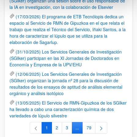
(SGIker) organizan una sesión sobre el uso responsable de
la IA en investigación, con la colaboración de Elsevier
(17/03/2026) El programa de ETB Tecnólopis dedica un
espacio al Servicio de RMN de Gipuzkoa en el que relata el
trabajo que realiza el Técnico del Servicio, Iñaki Santos, a la
hora de caracterizar el lúpulo que se utiliza para la
elaboración de Sagarlup.
(31/10/2025) Los Servicios Generales de Investigación
(SGIker) participan en las XI Jornadas de Doctorados en
Economía y Empresa de la UPV/EHU
(12/06/2025) Los Servicios Generales de Investigación
(SGIker) organizan la jornada nº 28 para la discusión de
resultados de los ensayos de aptitud de análisis elemental
orgánico y análisis isotópico
(13/05/2025) El Servicio de RMN-Gipuzkoa de los SGIker
ha llevado a cabo una caracterización química de dos
variedades de lúpulo silvestre
1
2
3
...
79
Página
Página
Página
Páginas intermedias Use TAB 
Página