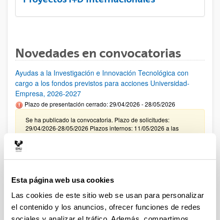
Novedades en convocatorias
Ayudas a la Investigación e Innovación Tecnológica con
cargo a los fondos previstos para acciones Universidad-
Empresa, 2026-2027
Plazo de presentación cerrado: 29/04/2026 - 28/05/2026
Se ha publicado la convocatoria. Plazo de solicitudes:
29/04/2026-28/05/2026 Plazos internos: 11/05/2026 a las
12:00 y 21/05/2026 a las 12:00. (ver resumen).
CONVOCATORIA INCENTIVACIÓN PARA LA
INCORPORACIÓN DE TALENTO CONSOLIDADO
"PROGRAMA ATRAE 2026"
Esta página web usa cookies
Plazo de presentación cerrado: 23/04/2026 - 04/06/2026
Las cookies de este sitio web se usan para personalizar
Envío de la Expresión de Interés. Plazo interno 25 de mayo de
el contenido y los anuncios, ofrecer funciones de redes
2026. Envío resto de documentación necesaria. Plazo interno
sociales y analizar el tráfico. Además, compartimos