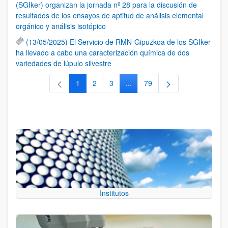
(SGIker) organizan la jornada nº 28 para la discusión de
resultados de los ensayos de aptitud de análisis elemental
orgánico y análisis isotópico
(13/05/2025) El Servicio de RMN-Gipuzkoa de los SGIker
ha llevado a cabo una caracterización química de dos
variedades de lúpulo silvestre
1
2
3
...
79
Página
Página
Página
Páginas intermedias Use TAB 
Página
Institutos