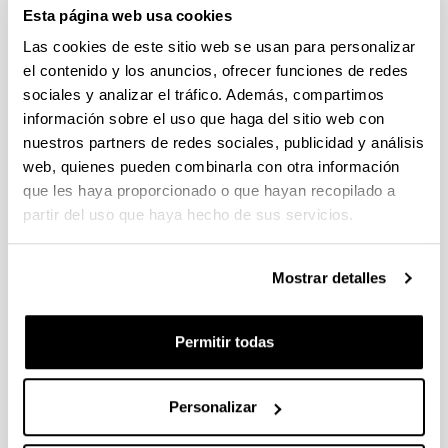
Esta página web usa cookies
Se ha publicado la propuesta de adjudicación
Las cookies de este sitio web se usan para personalizar
PIFG22/05: “Characterization of heterogeneous multilayered
el contenido y los anuncios, ofrecer funciones de redes
materials by infrared thermography and localized transient
sociales y analizar el tráfico. Además, compartimos
excitation-Application to thermal characterization during
información sobre el uso que haga del sitio web con
additive manufacturing processes”
nuestros partners de redes sociales, publicidad y análisis
Trámite abierto (Plazo de presentación de solicitudes: 28/07/2022 -
web, quienes pueden combinarla con otra información
18/08/2022 23:59)
que les haya proporcionado o que hayan recopilado a
Se ha publicado la propuesta de adjudicación
partir del uso que haya hecho de sus servicios.
PIFG22/06: “Aportaciones al sistema de propulsión del
vehículo eléctrico. Optimización del control tolerante a fallos
Mostrar detalles
en máquinas de reluctancia síncrona multifase asistidas por
imanes en modo debilitamiento de campo”
Trámite abierto (Plazo de presentación de solicitudes: 28/07/2022 -
Permitir todas
18/08/2022 23:59)
Se ha publicado la propuesta de adjudicación
Personalizar