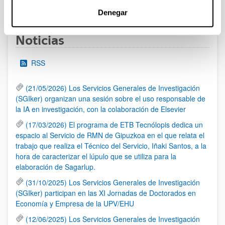
1
...
62
63
64
...
95
Página
Páginas intermedias Use TAB para desplazarse.
Página
Página
Página
Páginas intermedias Us
Página
Denegar
Noticias
RSS
(21/05/2026) Los Servicios Generales de Investigación
(SGIker) organizan una sesión sobre el uso responsable de
la IA en investigación, con la colaboración de Elsevier
(17/03/2026) El programa de ETB Tecnólopis dedica un
espacio al Servicio de RMN de Gipuzkoa en el que relata el
trabajo que realiza el Técnico del Servicio, Iñaki Santos, a la
hora de caracterizar el lúpulo que se utiliza para la
elaboración de Sagarlup.
(31/10/2025) Los Servicios Generales de Investigación
(SGIker) participan en las XI Jornadas de Doctorados en
Economía y Empresa de la UPV/EHU
(12/06/2025) Los Servicios Generales de Investigación