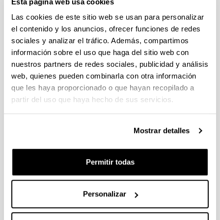
Esta página web usa cookies
Fellows Gipuzkoa 2026
Plazo de presentación cerrado (Fecha de fin del plazo de
Las cookies de este sitio web se usan para personalizar
presentación: 29/04/2026)
el contenido y los anuncios, ofrecer funciones de redes
sociales y analizar el tráfico. Además, compartimos
El plazo de presentación de solicitudes finaliza el 29/04/2026.
Plazo interno UPV/EHU: 27/04/2026- 12:00 am (Ver resumen))
información sobre el uso que haga del sitio web con
nuestros partners de redes sociales, publicidad y análisis
Proyectos Universidad-Empresa-Sociedad 2026
web, quienes pueden combinarla con otra información
Plazo de presentación cerrado: 20/04/2026 - 12/05/2026 13:00
que les haya proporcionado o que hayan recopilado a
partir del uso que haya hecho de sus servicios.
Se ha publicado la convocatoria
CONVOCATORIA DE INVESTIGACIONES FEMINISTAS
Mostrar detalles
2026
Plazo de presentación cerrado (Fecha de fin del plazo de
presentación: 28/04/2026)
Permitir todas
PLAZO INTERNO para envío de documentación 24/04/2026
(inclusive).
Personalizar
1
...
6
7
8
...
95
Página
Páginas intermedias Use TAB para desplazars
Página
Página
Página
Páginas intermedias Use
Página