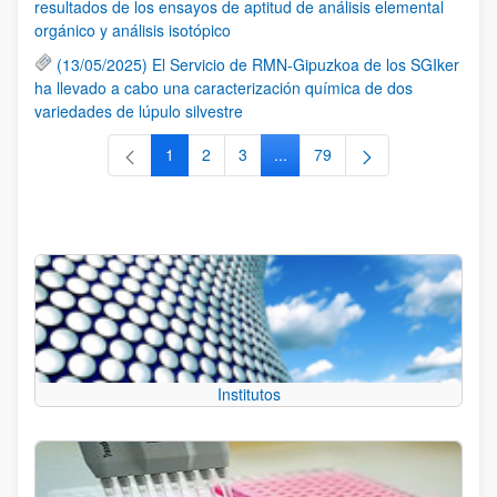
resultados de los ensayos de aptitud de análisis elemental
orgánico y análisis isotópico
(13/05/2025) El Servicio de RMN-Gipuzkoa de los SGIker
ha llevado a cabo una caracterización química de dos
variedades de lúpulo silvestre
1
2
3
...
79
Página
Página
Página
Páginas intermedias Use TAB 
Página
Institutos