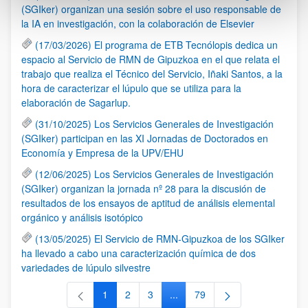
(SGIker) organizan una sesión sobre el uso responsable de
la IA en investigación, con la colaboración de Elsevier
(17/03/2026) El programa de ETB Tecnólopis dedica un
espacio al Servicio de RMN de Gipuzkoa en el que relata el
trabajo que realiza el Técnico del Servicio, Iñaki Santos, a la
hora de caracterizar el lúpulo que se utiliza para la
elaboración de Sagarlup.
(31/10/2025) Los Servicios Generales de Investigación
(SGIker) participan en las XI Jornadas de Doctorados en
Economía y Empresa de la UPV/EHU
(12/06/2025) Los Servicios Generales de Investigación
(SGIker) organizan la jornada nº 28 para la discusión de
resultados de los ensayos de aptitud de análisis elemental
orgánico y análisis isotópico
(13/05/2025) El Servicio de RMN-Gipuzkoa de los SGIker
ha llevado a cabo una caracterización química de dos
variedades de lúpulo silvestre
1
2
3
...
79
Página
Página
Página
Páginas intermedias Use TAB 
Página