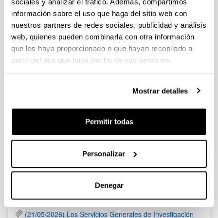
sociales y analizar el tráfico. Además, compartimos
Fundación BBVA: Becas Leonardo a investigadores y
información sobre el uso que haga del sitio web con
creadores culturales 2020
nuestros partners de redes sociales, publicidad y análisis
Plazo presentación de solicitudes: hasta 16 de abril de 2020 a
web, quienes pueden combinarla con otra información
las 19:00
que les haya proporcionado o que hayan recopilado a
partir del uso que haya hecho de sus servicios.
Fundación Ramón Areces: Ayudas a la Investigación en
Ciencias de la Vida y de la Materia 2020
Mostrar detalles
Plazo de presentación de las solicitudes: Hasta el 30 de junio
del 2020 (inclusive)
Permitir todas
1
...
91
92
93
94
95
Página
Páginas intermedias Use TAB para desplazarse.
Página
Página
Página
Página
Página
Personalizar
Noticias
Denegar
RSS
(21/05/2026) Los Servicios Generales de Investigación