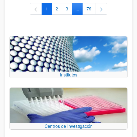
1
2
3
...
79
Página
Página
Página
Páginas intermedias Use TAB 
Página
Institutos
Centros de Investigación