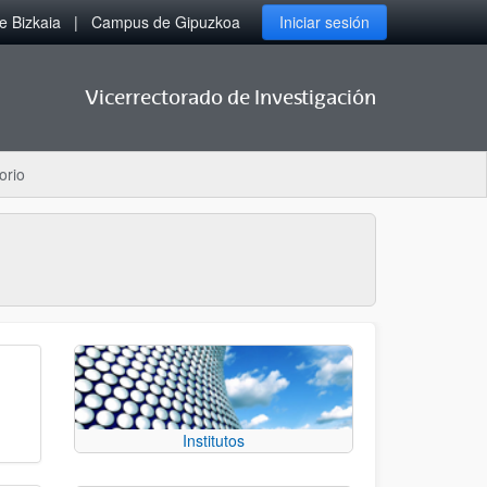
 Bizkaia
Campus de Gipuzkoa
Iniciar sesión
Vicerrectorado de Investigación
orio
Institutos