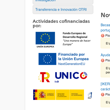
Transferencia e Innovación OTRI
No
Actividades cofinanciadas
Becas
por:
portu
Pla
El 
Ayuda
Pla
El 
pen
[IKER
carác
Pla
El 