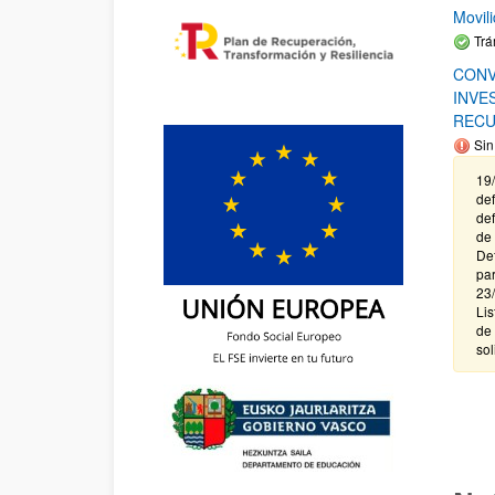
Movil
Trá
CONV
INVE
RECU
Sin
19/
def
def
de 
Def
par
23/
Lis
de 
sol