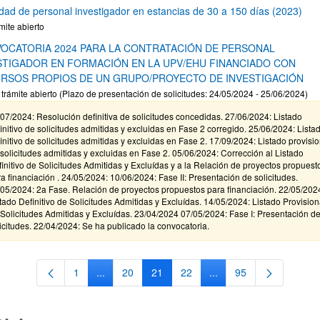
idad de personal investigador en estancias de 30 a 150 días (2023)
mite abierto
OCATORIA 2024 PARA LA CONTRATACIÓN DE PERSONAL
STIGADOR EN FORMACIÓN EN LA UPV/EHU FINANCIADO CON
RSOS PROPIOS DE UN GRUPO/PROYECTO DE INVESTIGACIÓN
 trámite abierto (Plazo de presentación de solicitudes: 24/05/2024 - 25/06/2024)
07/2024: Resolución definitiva de solicitudes concedidas. 27/06/2024: Listado
initivo de solicitudes admitidas y excluidas en Fase 2 corregido. 25/06/2024: Lista
initivo de solicitudes admitidas y excluidas en Fase 2. 17/09/2024: Listado provisio
solicitudes admitidas y excluidas en Fase 2. 05/06/2024: Corrección al Listado
initivo de Solicitudes Admitidas y Excluídas y a la Relación de proyectos propuest
a financiación . 24/05/2024: 10/06/2024: Fase II: Presentación de solicitudes.
05/2024: 2a Fase. Relación de proyectos propuestos para financiación. 22/05/202
tado Definitivo de Solicitudes Admitidas y Excluídas. 14/05/2024: Listado Provision
Solicitudes Admitidas y Excluídas. 23/04/2024 07/05/2024: Fase I: Presentación d
icitudes. 22/04/2024: Se ha publicado la convocatoria.
1
...
20
21
22
...
95
Página
Páginas intermedias Use TAB para desplazarse.
Página
Página
Página
Páginas intermedias Us
Página