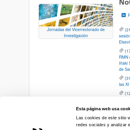
Not
Jornadas del Vicerrectorado de
(2
Investigación
sesió
Elsevi
(1
RMN de
Iñaki 
de Sa
(3
las X
(1
jornad
elemen
Esta página web usa cook
(1
Las cookies de este sitio 
una c
redes sociales y analizar 