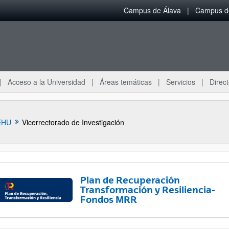
Campus de Álava
Campus de
Acceso a la Universidad
Áreas temáticas
Servicios
Direct
EHU
Vicerrectorado de Investigación
Plan de Recuperación
Transformación y Resiliencia-
Fondos MRR
ar subpáginas