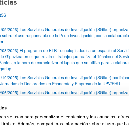
icias
RSS
1/05/2026) Los Servicios Generales de Investigación (SGIker) organiz
n sobre el uso responsable de la IA en investigación, con la colaboraci
er
7/03/2026) El programa de ETB Tecnólopis dedica un espacio al Servic
 Gipuzkoa en el que relata el trabajo que realiza el Técnico del Servi
Santos, a la hora de caracterizar el lúpulo que se utiliza para la elabor
garlup.
1/10/2025) Los Servicios Generales de Investigación (SGIker) participa
I Jornadas de Doctorados en Economía y Empresa de la UPV/EHU
2/06/2025) Los Servicios Generales de Investigación (SGIker) organiza
a nº 28 para la discusión de resultados de los ensayos de aptitud de an
tal orgánico y análisis isotópico
ies
3/05/2025) El Servicio de RMN-Gipuzkoa de los SGIker ha llevado a ca
web se usan para personalizar el contenido y los anuncios, ofrec
aracterización química de dos variedades de lúpulo silvestre
el tráfico. Además, compartimos información sobre el uso que ha