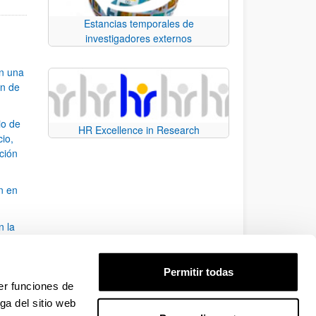
Estancias temporales de
investigadores externos
an una
ón de
io de
HR Excellence in Research
cio,
ación
n en
n la
álisis
Permitir todas
bo
er funciones de
ga del sitio web