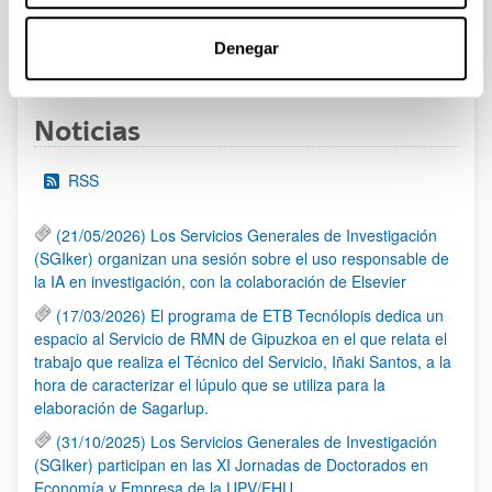
Denegar
1
2
3
4
5
...
95
Página
Página
Página
Página
Página
Páginas intermedias Use 
Página
Noticias
RSS
(21/05/2026) Los Servicios Generales de Investigación
(SGIker) organizan una sesión sobre el uso responsable de
la IA en investigación, con la colaboración de Elsevier
(17/03/2026) El programa de ETB Tecnólopis dedica un
espacio al Servicio de RMN de Gipuzkoa en el que relata el
trabajo que realiza el Técnico del Servicio, Iñaki Santos, a la
hora de caracterizar el lúpulo que se utiliza para la
elaboración de Sagarlup.
(31/10/2025) Los Servicios Generales de Investigación
(SGIker) participan en las XI Jornadas de Doctorados en
Economía y Empresa de la UPV/EHU