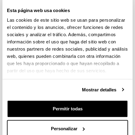
Trámite abierto (Fecha de fin del plazo de presentación: 15/06/2026
13:00)
Esta página web usa cookies
El plazo interno para presentar la documentación finaliza el 11
Las cookies de este sitio web se usan para personalizar
de junio de 2026. Ver Resumen de Procedimiento en la EHU
el contenido y los anuncios, ofrecer funciones de redes
publicado.
sociales y analizar el tráfico. Además, compartimos
FUNDACIÓN RAMÓN ARECES Convocatoria Jóvenes
información sobre el uso que haga del sitio web con
doctores 2026
nuestros partners de redes sociales, publicidad y análisis
Plazo de presentación cerrado (Fecha de fin del plazo de
web, quienes pueden combinarla con otra información
presentación: 05/06/2026 15:00)
que les haya proporcionado o que hayan recopilado a
El plazo para presentar el impreso de cofinanciación para
partir del uso que haya hecho de sus servicios.
obtener la firma del representante legal en la Carta acreditativa
de autorización del centro de investigación finaliza el 29 de
mayo de 2026.
Mostrar detalles
Ayudas para la realización de proyectos de investigación
básica y/o aplicada (PIBA) 2026
Permitir todas
Plazo de presentación cerrado (Fecha de fin del plazo de
presentación: 10/06/2026)
Personalizar
Se ha publicado la convocatoria