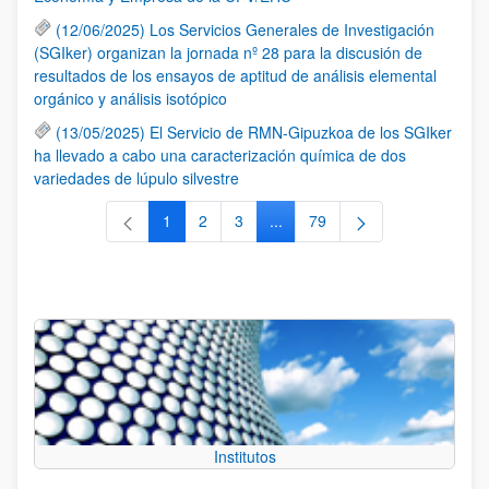
(12/06/2025) Los Servicios Generales de Investigación
(SGIker) organizan la jornada nº 28 para la discusión de
resultados de los ensayos de aptitud de análisis elemental
orgánico y análisis isotópico
(13/05/2025) El Servicio de RMN-Gipuzkoa de los SGIker
ha llevado a cabo una caracterización química de dos
variedades de lúpulo silvestre
1
2
3
...
79
Página
Página
Página
Páginas intermedias Use TAB 
Página
Institutos