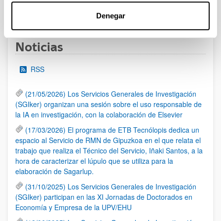
1
...
72
73
74
...
95
Página
Páginas intermedias Use TAB para desplazarse.
Página
Página
Página
Páginas intermedias Us
Página
Denegar
Noticias
RSS
(21/05/2026) Los Servicios Generales de Investigación
(SGIker) organizan una sesión sobre el uso responsable de
la IA en investigación, con la colaboración de Elsevier
(17/03/2026) El programa de ETB Tecnólopis dedica un
espacio al Servicio de RMN de Gipuzkoa en el que relata el
trabajo que realiza el Técnico del Servicio, Iñaki Santos, a la
hora de caracterizar el lúpulo que se utiliza para la
elaboración de Sagarlup.
(31/10/2025) Los Servicios Generales de Investigación
(SGIker) participan en las XI Jornadas de Doctorados en
Economía y Empresa de la UPV/EHU