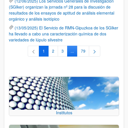
(12/06/2025) Los Servicios Generales de Investigación
(SGIker) organizan la jornada nº 28 para la discusión de
resultados de los ensayos de aptitud de análisis elemental
orgánico y análisis isotópico
(13/05/2025) El Servicio de RMN-Gipuzkoa de los SGIker
ha llevado a cabo una caracterización química de dos
variedades de lúpulo silvestre
1
2
3
...
79
Página
Página
Página
Páginas intermedias Use TAB 
Página
Institutos