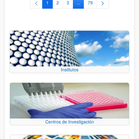
1
2
3
...
79
Página
Página
Página
Páginas intermedias Use TAB 
Página
Institutos
Centros de Investigación