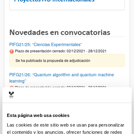
Novedades en convocatorias
PIFG21/25: “Ciencias Experimentales”
Plazo de presentación cerrado: 02/12/2021 - 28/12/2021
Se ha publicado la propuesta de adjudicación
PIFG21/26: “Quantum algorithm and quantum machine
learning”
Plazo de presentación cerrado: 02/12/2021 - 28/12/2021
Se ha publicado la propuesta de adjudicación
Premios "Fronteras del Conocimiento" de la Fundación BBVA
Esta página web usa cookies
2022
Las cookies de este sitio web se usan para personalizar
El plazo de nominaciones finaliza el 30 de junio de 2022 a las
el contenido y los anuncios, ofrecer funciones de redes
23:00 horas