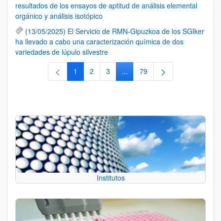
resultados de los ensayos de aptitud de análisis elemental
orgánico y análisis isotópico
(13/05/2025) El Servicio de RMN-Gipuzkoa de los SGIker
ha llevado a cabo una caracterización química de dos
variedades de lúpulo silvestre
1
2
3
...
79
Página
Página
Página
Páginas intermedias Use TAB 
Página
Institutos