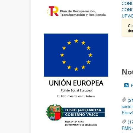
CONC
CONO
UPV/
Cor
de
Not
(2
sesió
Elsevi
(1
RMN de