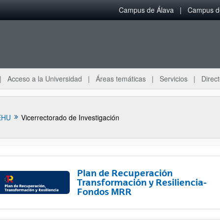
Campus de Álava
Campus de
Acceso a la Universidad
Áreas temáticas
Servicios
Direct
EHU
Vicerrectorado de Investigación
Plan de Recuperación
Transformación y Resiliencia-
Fondos MRR
ar subpáginas