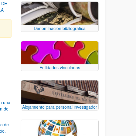
 DE
LA
Denominación bibliográfica
e.
 TAB para desplazarse.
Entidades vinculadas
an una
Alojamiento para personal investigador
ón de
io de
cio,