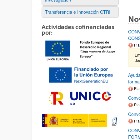
Transferencia e Innovación OTRI
No
Actividades cofinanciadas
CONV
por:
CONS
Pla
Env
do
Ayuda
forma
Pla
Convo
Pla
Convo
Pla
CONV
FORM