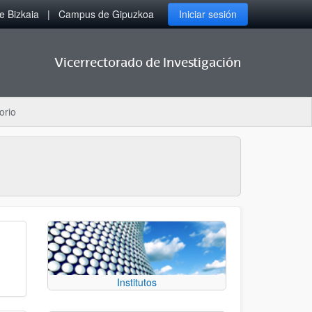
 Bizkaia
Campus de Gipuzkoa
Iniciar sesión
Vicerrectorado de Investigación
orio
Institutos