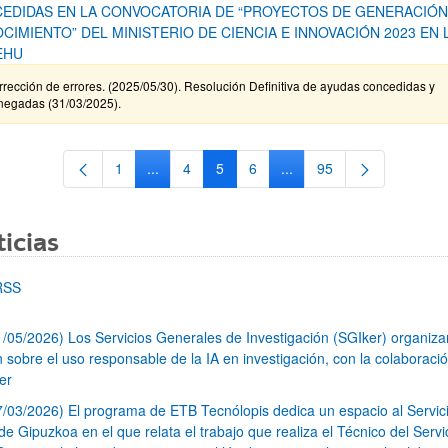
EDIDAS EN LA CONVOCATORIA DE “PROYECTOS DE GENERACIÓN
CIMIENTO” DEL MINISTERIO DE CIENCIA E INNOVACIÓN 2023 EN 
EHU
rección de errores. (2025/05/30). Resolución Definitiva de ayudas concedidas y
negadas (31/03/2025).
1
...
4
5
6
...
95
Página
Páginas intermedias Use TAB para desplazars
Página
Página
Página
Páginas intermedias Use
Página
icias
RSS
1/05/2026) Los Servicios Generales de Investigación (SGIker) organiz
n sobre el uso responsable de la IA en investigación, con la colaboraci
er
7/03/2026) El programa de ETB Tecnólopis dedica un espacio al Servic
 Gipuzkoa en el que relata el trabajo que realiza el Técnico del Servi