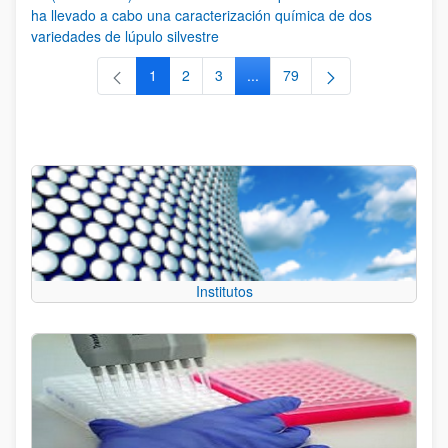
ha llevado a cabo una caracterización química de dos
variedades de lúpulo silvestre
1
2
3
...
79
Página
Página
Página
Páginas intermedias Use TAB 
Página
Institutos