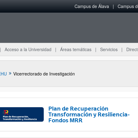
Campus de Álava
Campus de
Acceso a la Universidad
Áreas temáticas
Servicios
Direct
EHU
Vicerrectorado de Investigación
Plan de Recuperación
Transformación y Resiliencia-
Fondos MRR
ar subpáginas