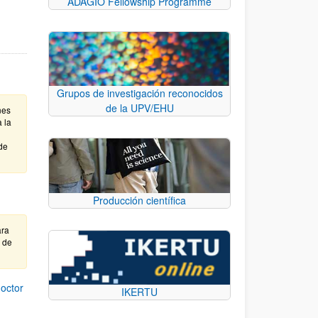
ADAGIO Fellowship Programme
Grupos de investigación reconocidos
de la UPV/EHU
nes
 la
de
Producción científica
ara
e de
octor
IKERTU