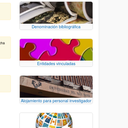
Denominación bibliográfica
cha
Entidades vinculadas
Alojamiento para personal investigador
e TAB para desplazarse.