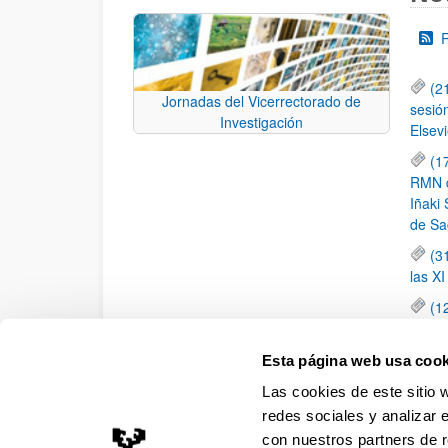
(2
Jornadas del Vicerrectorado de
sesió
Investigación
Elsevi
(1
RMN de
Iñaki 
de Sa
(3
las X
(1
jornad
elemen
Esta página web usa cook
(1
Las cookies de este sitio 
una c
redes sociales y analizar 
con nuestros partners de r