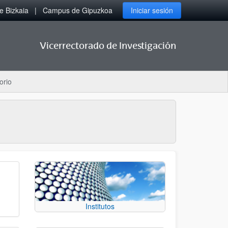
 Bizkaia
Campus de Gipuzkoa
Iniciar sesión
Vicerrectorado de Investigación
orio
Institutos