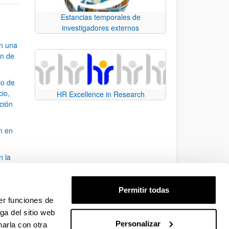
Estancias temporales de
investigadores externos
an una
ón de
io de
cio,
HR Excellence in Research
ación
n en
n la
álisis
Permitir todas
bo
er funciones de
ga del sitio web
Personalizar
arla con otra
para desplazarse.