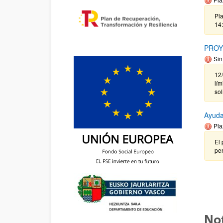
Pla
14
PROY
Sin
12
lím
so
Ayuda
Pla
El 
pen
Not