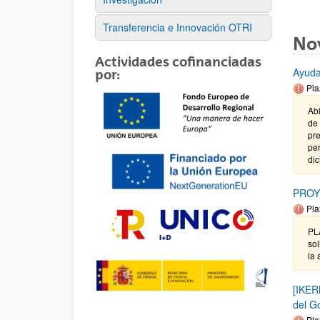
Transferencia e Innovación OTRI
No
Actividades cofinanciadas
Ayuda
por:
Pla
Abi
de 
pre
per
dic
PROY
Pla
PL
sol
la 
[IKER
del G
Pla