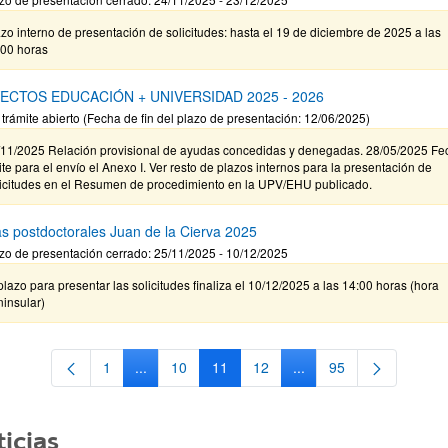
zo interno de presentación de solicitudes: hasta el 19 de diciembre de 2025 a las
:00 horas
ECTOS EDUCACIÓN + UNIVERSIDAD 2025 - 2026
 trámite abierto (Fecha de fin del plazo de presentación: 12/06/2025)
/11/2025 Relación provisional de ayudas concedidas y denegadas. 28/05/2025 Fe
ite para el envío el Anexo I. Ver resto de plazos internos para la presentación de
licitudes en el Resumen de procedimiento en la UPV/EHU publicado.
s postdoctorales Juan de la Cierva 2025
zo de presentación cerrado: 25/11/2025 - 10/12/2025
plazo para presentar las solicitudes finaliza el 10/12/2025 a las 14:00 horas (hora
insular)
1
...
10
11
12
...
95
Página
Páginas intermedias Use TAB para desplazarse.
Página
Página
Página
Páginas intermedias Us
Página
icias