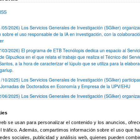
RSS
1/05/2026) Los Servicios Generales de Investigación (SGIker) organiz
n sobre el uso responsable de la IA en investigación, con la colaboraci
er
7/03/2026) El programa de ETB Tecnólopis dedica un espacio al Servic
 Gipuzkoa en el que relata el trabajo que realiza el Técnico del Servi
Santos, a la hora de caracterizar el lúpulo que se utiliza para la elabor
garlup.
1/10/2025) Los Servicios Generales de Investigación (SGIker) participa
I Jornadas de Doctorados en Economía y Empresa de la UPV/EHU
2/06/2025) Los Servicios Generales de Investigación (SGIker) organiza
a nº 28 para la discusión de resultados de los ensayos de aptitud de an
tal orgánico y análisis isotópico
ies
3/05/2025) El Servicio de RMN-Gipuzkoa de los SGIker ha llevado a ca
web se usan para personalizar el contenido y los anuncios, ofrec
aracterización química de dos variedades de lúpulo silvestre
el tráfico. Además, compartimos información sobre el uso que ha
1
2
3
...
79
edes sociales, publicidad y análisis web, quienes pueden combin
Página
Página
Página
Páginas intermedias Use TAB 
Página