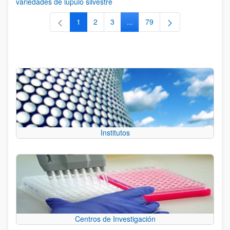
variedades de lúpulo silvestre
1
2
3
...
79
Página
Página
Página
Páginas intermedias Use TAB 
Página
Institutos
Centros de Investigación