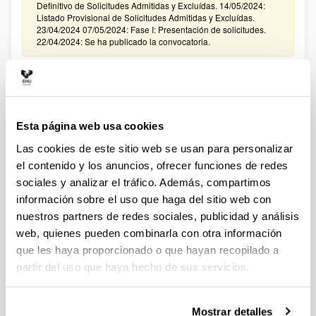
Definitivo de Solicitudes Admitidas y Excluídas. 14/05/2024:
Listado Provisional de Solicitudes Admitidas y Excluídas.
23/04/2024 07/05/2024: Fase I: Presentación de solicitudes.
22/04/2024: Se ha publicado la convocatoria.
PROYECTOS ETORKIZUNA ERAIKIZ MISIOAK 2024
Sin trámite abierto (Fecha de fin del plazo de presentación:
05/07/2024)
Esta página web usa cookies
18/06/2024: Plazo para comunicar vía email a
convocatoriasautonomicas.dgi@ehu.eus la intención de
Las cookies de este sitio web se usan para personalizar
presentar una solicitud a la convocatoria
el contenido y los anuncios, ofrecer funciones de redes
sociales y analizar el tráfico. Además, compartimos
Convocatoria Redes de Investigación 2024 Ministerio de
Ciencia, Innovación y Universidades (MICIU)
información sobre el uso que haga del sitio web con
Sin trámite abierto (Plazo de presentación de solicitudes:
nuestros partners de redes sociales, publicidad y análisis
12/06/2024 - 02/07/2024)
web, quienes pueden combinarla con otra información
que les haya proporcionado o que hayan recopilado a
24/06/2024 Modificacion en la convocatoria. Nuevo plazo
interno de presentación de solicitudes: 02/07/2024 a las13h00.
partir del uso que haya hecho de sus servicios.
Fundación Ramón Areces: Ayudas a la Investigación en
Mostrar detalles
Ciencias de la Vida y de la Materia 2024