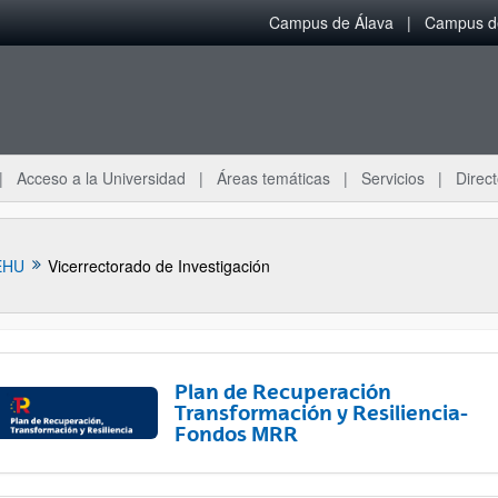
Campus de Álava
Campus de
Acceso a la Universidad
Áreas temáticas
Servicios
Direct
EHU
Vicerrectorado de Investigación
Plan de Recuperación
Transformación y Resiliencia-
Fondos MRR
ar subpáginas