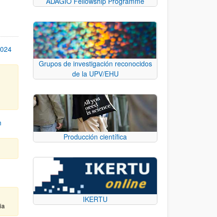
ADAGIO Fellowship Programme
2024
Grupos de investigación reconocidos
de la UPV/EHU
l
n
Producción científica
IKERTU
ia