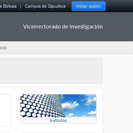
 Bizkaia
Campus de Gipuzkoa
Iniciar sesión
Vicerrectorado de Investigación
orio
Institutos