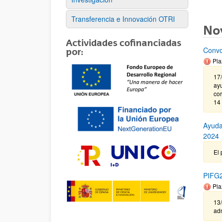
Transferencia e Innovación OTRI
No
Actividades cofinanciadas
Convo
por:
Pla
17/
ayu
cor
14
Ayuda
2024
El 
PIFG23
Pla
13/
adm