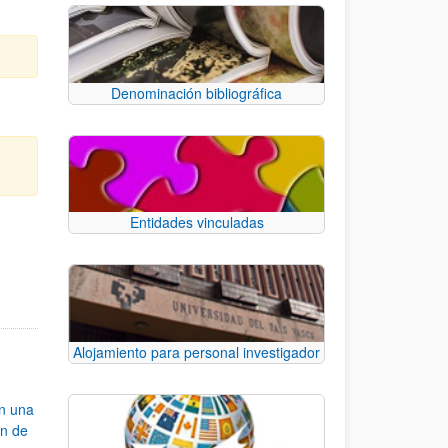
Denominación bibliográfica
Entidades vinculadas
e TAB para desplazarse.
Alojamiento para personal investigador
an una
ón de