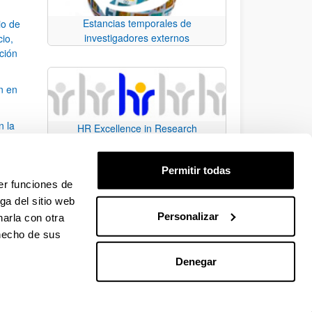
Estancias temporales de
io de
investigadores externos
cio,
ación
n en
n la
HR Excellence in Research
álisis
Permitir todas
bo
er funciones de
ga del sitio web
Personalizar
arla con otra
para desplazarse.
 hecho de sus
Denegar
EHU