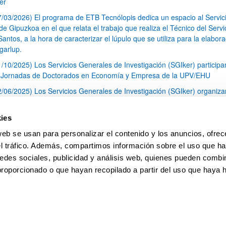
er
7/03/2026) El programa de ETB Tecnólopis dedica un espacio al Servic
 Gipuzkoa en el que relata el trabajo que realiza el Técnico del Servi
Santos, a la hora de caracterizar el lúpulo que se utiliza para la elabor
garlup.
1/10/2025) Los Servicios Generales de Investigación (SGIker) participa
I Jornadas de Doctorados en Economía y Empresa de la UPV/EHU
2/06/2025) Los Servicios Generales de Investigación (SGIker) organiza
a nº 28 para la discusión de resultados de los ensayos de aptitud de an
tal orgánico y análisis isotópico
ies
3/05/2025) El Servicio de RMN-Gipuzkoa de los SGIker ha llevado a ca
web se usan para personalizar el contenido y los anuncios, ofrec
aracterización química de dos variedades de lúpulo silvestre
el tráfico. Además, compartimos información sobre el uso que ha
1
2
3
...
79
edes sociales, publicidad y análisis web, quienes pueden combin
Página
Página
Página
Páginas intermedias Use TAB 
Página
proporcionado o que hayan recopilado a partir del uso que haya
pa
Ayuda