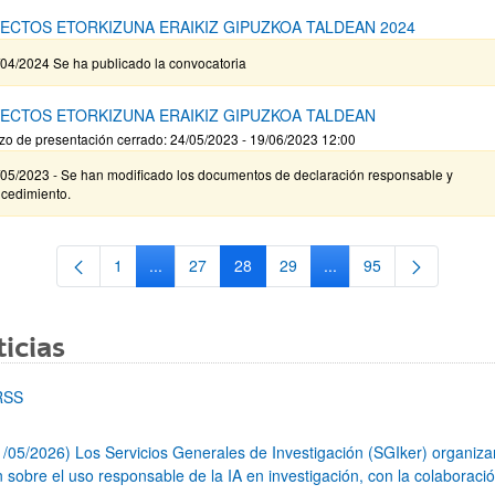
ECTOS ETORKIZUNA ERAIKIZ GIPUZKOA TALDEAN 2024
/04/2024 Se ha publicado la convocatoria
ECTOS ETORKIZUNA ERAIKIZ GIPUZKOA TALDEAN
zo de presentación cerrado: 24/05/2023 - 19/06/2023 12:00
/05/2023 - Se han modificado los documentos de declaración responsable y
ocedimiento.
1
...
27
28
29
...
95
Página
Páginas intermedias Use TAB para desplazarse.
Página
Página
Página
Páginas intermedias Us
Página
icias
RSS
1/05/2026) Los Servicios Generales de Investigación (SGIker) organiz
n sobre el uso responsable de la IA en investigación, con la colaboraci