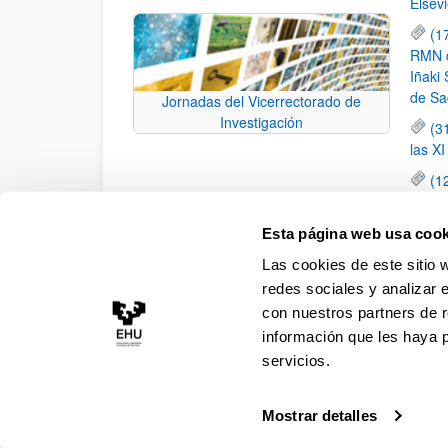
Elsevi
(1
RMN de
Iñaki 
de Sa
Jornadas del Vicerrectorado de
Investigación
(3
las X
(1
jornad
elemen
Esta página web usa cook
(1
Las cookies de este sitio 
una c
redes sociales y analizar 
con nuestros partners de r
información que les haya 
servicios.
Mostrar detalles
Accesibilidad
Información legal
Contacto
Ma