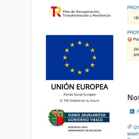
PROY
18
PROY
Pla
24
pr
Not
(2
sesió