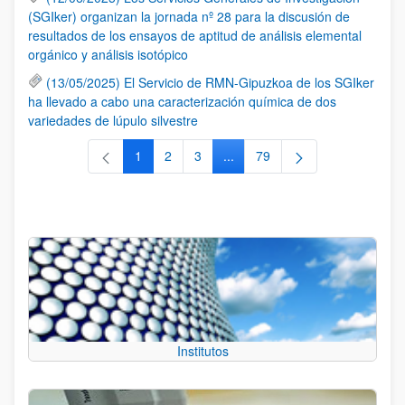
(SGIker) organizan la jornada nº 28 para la discusión de
resultados de los ensayos de aptitud de análisis elemental
orgánico y análisis isotópico
(13/05/2025) El Servicio de RMN-Gipuzkoa de los SGIker
ha llevado a cabo una caracterización química de dos
variedades de lúpulo silvestre
1
2
3
...
79
Página
Página
Página
Páginas intermedias Use TAB 
Página
Institutos