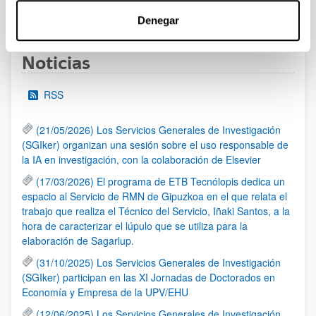
1
...
39
40
41
...
95
Página
Páginas intermedias Use TAB para desplazarse.
Página
Página
Página
Páginas intermedias Us
Página
Denegar
Noticias
RSS
(21/05/2026) Los Servicios Generales de Investigación
(SGIker) organizan una sesión sobre el uso responsable de
la IA en investigación, con la colaboración de Elsevier
(17/03/2026) El programa de ETB Tecnólopis dedica un
espacio al Servicio de RMN de Gipuzkoa en el que relata el
trabajo que realiza el Técnico del Servicio, Iñaki Santos, a la
hora de caracterizar el lúpulo que se utiliza para la
elaboración de Sagarlup.
(31/10/2025) Los Servicios Generales de Investigación
(SGIker) participan en las XI Jornadas de Doctorados en
Economía y Empresa de la UPV/EHU
(12/06/2025) Los Servicios Generales de Investigación