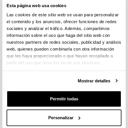
19/07/2023 Se ha publicado la propuesta de adjudicación
Esta página web usa cookies
Las cookies de este sitio web se usan para personalizar
CONVOCATORIA AYUDAS PARA LA FINANCIACIÓN DE
el contenido y los anuncios, ofrecer funciones de redes
PLANES DE INVESTIGACIÓN EN COOPERACIÓN EN EL
sociales y analizar el tráfico. Además, compartimos
ÁREA DE LA INTELIGENCIA ARTIFICIAL
información sobre el uso que haga del sitio web con
DESARROLLADOS POR GRUPOS DE INVESTIGACIÓN
nuestros partners de redes sociales, publicidad y análisis
INTERDISCIPLINARES
web, quienes pueden combinarla con otra información
Plazo de presentación cerrado: 13/07/2023 - 15/09/2023 23:59
que les haya proporcionado o que hayan recopilado a
EL PLAZO INTERNO DE PRESENTACIÓN DE SOLICITUDES
partir del uso que haya hecho de sus servicios.
ES DEL 13/07/2023 AL 08/09/2023 (INCLUSIVE).
Convocatoria de ayudas del Ministerio de Ciencia e
Mostrar detalles
Innovación para incentivar la consolidación investigadora
2023
Plazo de presentación cerrado: 07/07/2023 - 26/07/2023 14:00
Permitir todas
Plazo interno para envío de la expresión de interés:
14/07/2023 - Plazo interno para presentación de solicitudes:
24/07/2023 (a las 14:00h)
Personalizar