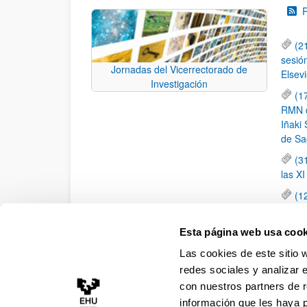
(2
sesió
Jornadas del Vicerrectorado de
Elsevi
Investigación
(1
RMN de
Iñaki 
de Sa
(3
las X
(1
jornad
elemen
Esta página web usa cook
(1
Las cookies de este sitio 
una c
redes sociales y analizar 
con nuestros partners de r
información que les haya 