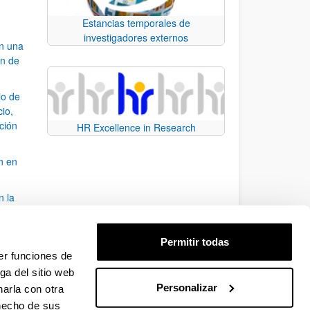
Estancias temporales de
investigadores externos
an una
ón de
io de
cio,
ación
HR Excellence in Research
n en
n la
álisis
Permitir todas
bo
er funciones de
ga del sitio web
Personalizar
arla con otra
para desplazarse.
 hecho de sus