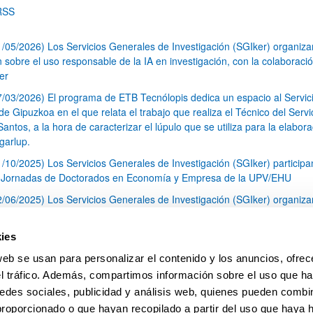
RSS
1/05/2026) Los Servicios Generales de Investigación (SGIker) organiz
n sobre el uso responsable de la IA en investigación, con la colaboraci
er
7/03/2026) El programa de ETB Tecnólopis dedica un espacio al Servic
 Gipuzkoa en el que relata el trabajo que realiza el Técnico del Servi
Santos, a la hora de caracterizar el lúpulo que se utiliza para la elabor
garlup.
1/10/2025) Los Servicios Generales de Investigación (SGIker) participa
I Jornadas de Doctorados en Economía y Empresa de la UPV/EHU
2/06/2025) Los Servicios Generales de Investigación (SGIker) organiza
a nº 28 para la discusión de resultados de los ensayos de aptitud de an
tal orgánico y análisis isotópico
ies
3/05/2025) El Servicio de RMN-Gipuzkoa de los SGIker ha llevado a ca
web se usan para personalizar el contenido y los anuncios, ofrec
aracterización química de dos variedades de lúpulo silvestre
el tráfico. Además, compartimos información sobre el uso que ha
1
2
3
...
79
edes sociales, publicidad y análisis web, quienes pueden combin
Página
Página
Página
Páginas intermedias Use TAB 
Página
proporcionado o que hayan recopilado a partir del uso que haya