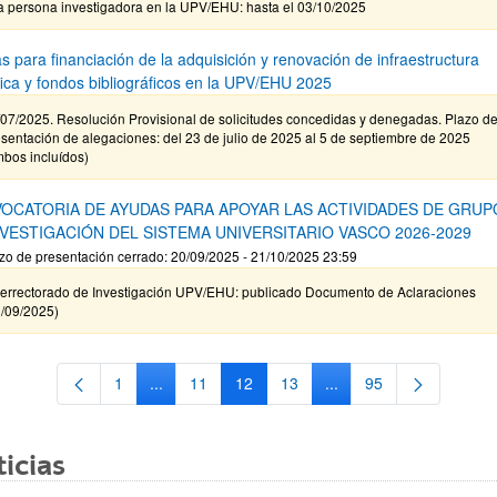
a persona investigadora en la UPV/EHU: hasta el 03/10/2025
s para financiación de la adquisición y renovación de infraestructura
ífica y fondos bibliográficos en la UPV/EHU 2025
/07/2025. Resolución Provisional de solicitudes concedidas y denegadas. Plazo d
sentación de alegaciones: del 23 de julio de 2025 al 5 de septiembre de 2025
mbos incluídos)
OCATORIA DE AYUDAS PARA APOYAR LAS ACTIVIDADES DE GRUP
NVESTIGACIÓN DEL SISTEMA UNIVERSITARIO VASCO 2026-2029
zo de presentación cerrado: 20/09/2025 - 21/10/2025 23:59
cerrectorado de Investigación UPV/EHU: publicado Documento de Aclaraciones
9/09/2025)
1
...
11
12
13
...
95
Página
Páginas intermedias Use TAB para desplazarse.
Página
Página
Página
Páginas intermedias Us
Página
icias