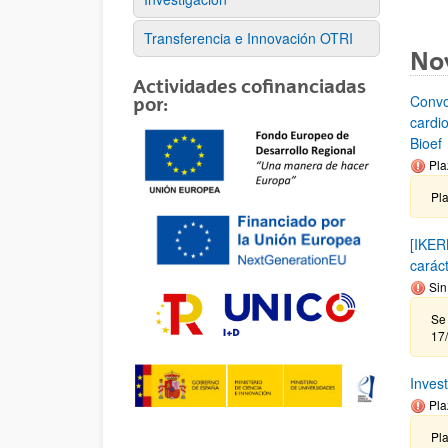
Transferencia e Innovación OTRI
No
Actividades cofinanciadas
Convo
por:
cardi
Bioef
Pla
Pl
[IKER
carác
Sin
Se 
17
Inves
Pla
Pla