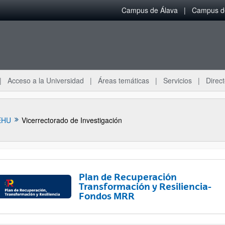
Campus de Álava
Campus de
Acceso a la Universidad
Áreas temáticas
Servicios
Direct
EHU
Vicerrectorado de Investigación
Plan de Recuperación
Transformación y Resiliencia-
Fondos MRR
ar subpáginas