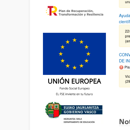
un
Ayuda
cient
22
pre
(a
CONV
DE I
Pla
Vi
(2
Not