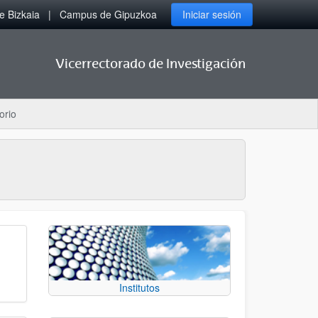
 Bizkaia
Campus de Gipuzkoa
Iniciar sesión
Vicerrectorado de Investigación
orio
Institutos