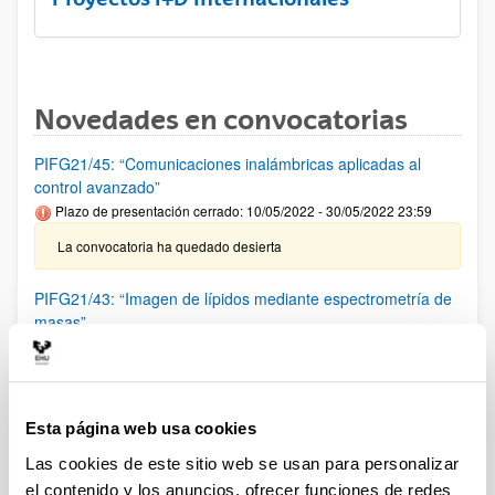
Novedades en convocatorias
PIFG21/45: “Comunicaciones inalámbricas aplicadas al
control avanzado”
Plazo de presentación cerrado: 10/05/2022 - 30/05/2022 23:59
La convocatoria ha quedado desierta
PIFG21/43: “Imagen de lípidos mediante espectrometría de
masas”
Plazo de presentación cerrado: 05/05/2022 - 25/05/2022 23:59
Se ha publicado la propuesta de adjudicación
Esta página web usa cookies
PIFG21/42: "Biologia"
Plazo de presentación cerrado: 11/04/2022 - 05/05/2022 23:59
Las cookies de este sitio web se usan para personalizar
el contenido y los anuncios, ofrecer funciones de redes
La convocatoria ha quedado desierta