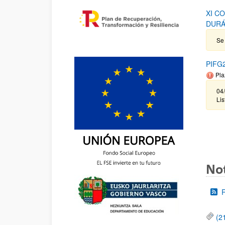
XI C
DURÁ
Se 
PIFG2
Pla
04
Lis
Not
(2