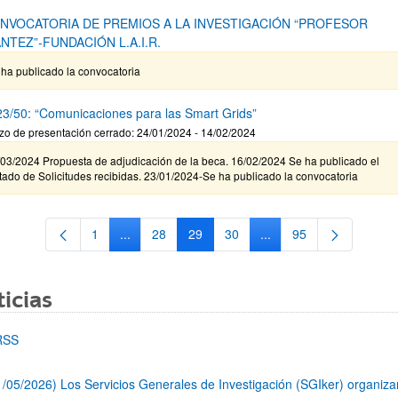
ONVOCATORIA DE PREMIOS A LA INVESTIGACIÓN “PROFESOR
NTEZ”-FUNDACIÓN L.A.I.R.
ha publicado la convocatoria
3/50: “Comunicaciones para las Smart Grids”
zo de presentación cerrado: 24/01/2024 - 14/02/2024
/03/2024 Propuesta de adjudicación de la beca. 16/02/2024 Se ha publicado el
tado de Solicitudes recibidas. 23/01/2024-Se ha publicado la convocatoria
1
...
28
29
30
...
95
Página
Páginas intermedias Use TAB para desplazarse.
Página
Página
Página
Páginas intermedias Us
Página
icias
RSS
1/05/2026) Los Servicios Generales de Investigación (SGIker) organiz