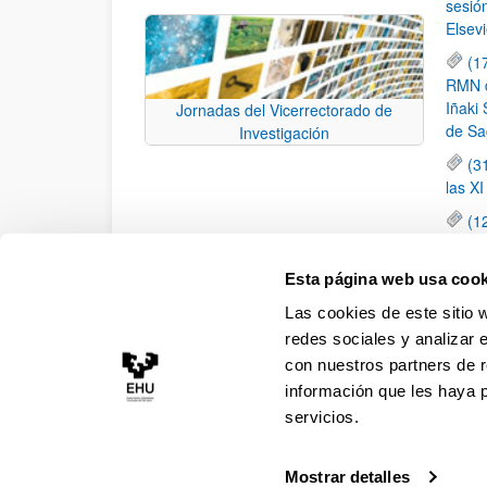
sesió
Elsevi
(1
RMN de
Iñaki 
Jornadas del Vicerrectorado de
de Sa
Investigación
(3
las X
(1
jornad
elemen
Esta página web usa cook
(1
Las cookies de este sitio 
una c
redes sociales y analizar 
con nuestros partners de r
información que les haya 
servicios.
Mostrar detalles