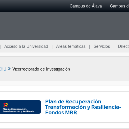
Campus de Álava
Campus de
Acceso a la Universidad
Áreas temáticas
Servicios
Direct
EHU
Vicerrectorado de Investigación
Plan de Recuperación
Transformación y Resiliencia-
Fondos MRR
ar subpáginas