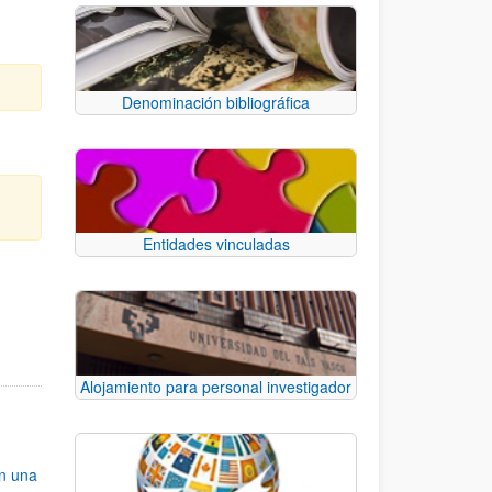
Denominación bibliográfica
Entidades vinculadas
e TAB para desplazarse.
Alojamiento para personal investigador
an una