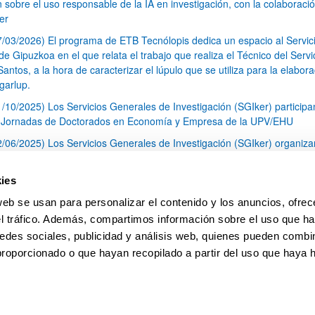
n sobre el uso responsable de la IA en investigación, con la colaboraci
er
7/03/2026) El programa de ETB Tecnólopis dedica un espacio al Servic
 Gipuzkoa en el que relata el trabajo que realiza el Técnico del Servi
Santos, a la hora de caracterizar el lúpulo que se utiliza para la elabor
garlup.
1/10/2025) Los Servicios Generales de Investigación (SGIker) participa
I Jornadas de Doctorados en Economía y Empresa de la UPV/EHU
2/06/2025) Los Servicios Generales de Investigación (SGIker) organiza
a nº 28 para la discusión de resultados de los ensayos de aptitud de an
tal orgánico y análisis isotópico
ies
3/05/2025) El Servicio de RMN-Gipuzkoa de los SGIker ha llevado a ca
web se usan para personalizar el contenido y los anuncios, ofrec
aracterización química de dos variedades de lúpulo silvestre
el tráfico. Además, compartimos información sobre el uso que ha
1
2
3
...
79
edes sociales, publicidad y análisis web, quienes pueden combin
Página
Página
Página
Páginas intermedias Use TAB 
Página
proporcionado o que hayan recopilado a partir del uso que haya