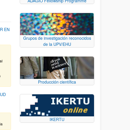
ADAGIO Fellowship Programme
R EN
Grupos de investigación reconocidos
de la UPV/EHU
al
s
Producción científica
LUD
IKERTU
ia