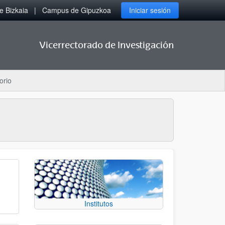
 Bizkaia
Campus de Gipuzkoa
Iniciar sesión
Vicerrectorado de Investigación
orio
Institutos