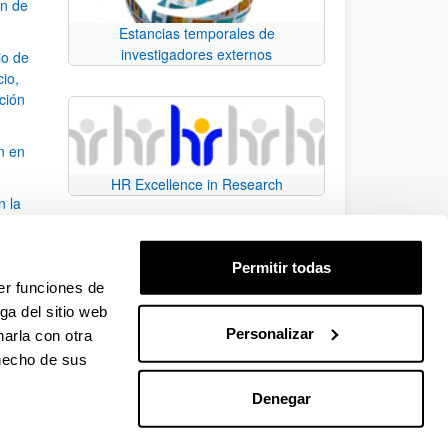
ón de
Estancias temporales de
investigadores externos
io de
cio,
ación
n en
HR Excellence in Research
n la
álisis
Permitir todas
bo
er funciones de
ga del sitio web
Personalizar
arla con otra
para desplazarse.
 hecho de sus
Denegar