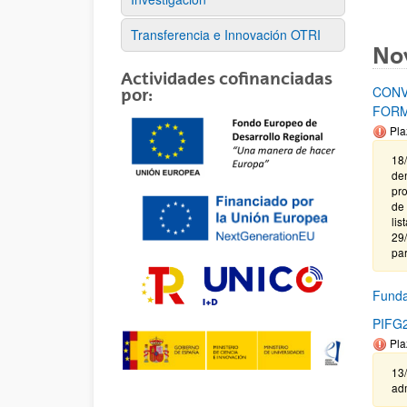
Transferencia e Innovación OTRI
No
Actividades cofinanciadas
CONV
por:
FORM
Pla
18/
de
pro
de 
lis
29/
par
Fund
PIFG23
Pla
13/
adm