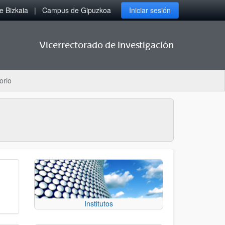
 Bizkaia
Campus de Gipuzkoa
Iniciar sesión
Vicerrectorado de Investigación
orio
Institutos