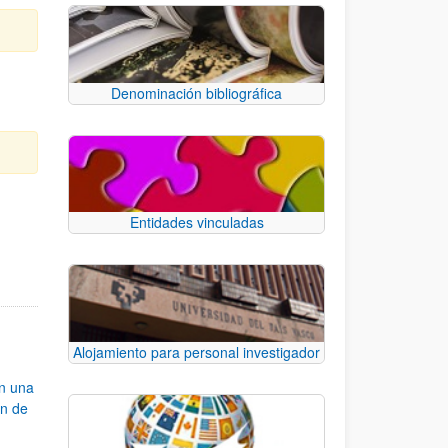
Denominación bibliográfica
Entidades vinculadas
e TAB para desplazarse.
Alojamiento para personal investigador
an una
ón de