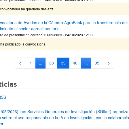
 convocatoria ha quedado desierta.
nvocatoria de Ayudas de la Cátedra AgroBank para la transferencia del
imiento al sector agroalimentario
zo de presentación cerrado: 01/09/2023 - 24/10/2023 12:00
ha publicado la convocatoria
1
...
38
39
40
...
95
Página
Páginas intermedias Use TAB para desplazarse.
Página
Página
Página
Páginas intermedias Us
Página
icias
RSS
1/05/2026) Los Servicios Generales de Investigación (SGIker) organiz
n sobre el uso responsable de la IA en investigación, con la colaboraci
er