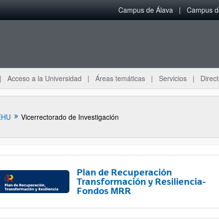
Campus de Álava
Campus de
Acceso a la Universidad
Áreas temáticas
Servicios
Direct
EHU
Vicerrectorado de Investigación
Plan de Recuperación
Transformación y Resiliencia-
Fondos MRR
ar subpáginas