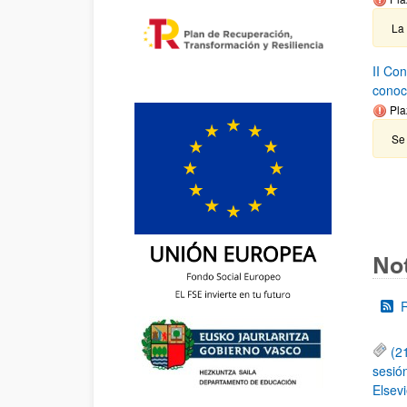
La
II Co
conoc
Pla
Se 
Not
(2
sesió
Elsevi