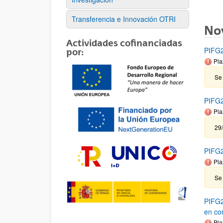
Transferencia e Innovación OTRI
No
Actividades cofinanciadas
PIFG2
por:
Pla
Se
PIFG23
Pla
29
PIFG2
Pla
Se 
PIFG2
en co
Pla