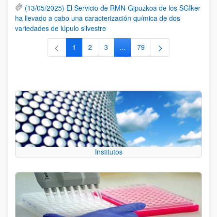
(13/05/2025) El Servicio de RMN-Gipuzkoa de los SGIker
ha llevado a cabo una caracterización química de dos
variedades de lúpulo silvestre
1
2
3
...
79
Página
Página
Página
Páginas intermedias Use TAB 
Página
Institutos