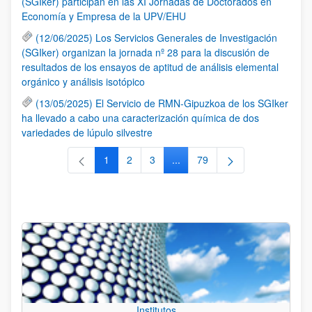
(SGIker) participan en las XI Jornadas de Doctorados en
Economía y Empresa de la UPV/EHU
(12/06/2025) Los Servicios Generales de Investigación
(SGIker) organizan la jornada nº 28 para la discusión de
resultados de los ensayos de aptitud de análisis elemental
orgánico y análisis isotópico
(13/05/2025) El Servicio de RMN-Gipuzkoa de los SGIker
ha llevado a cabo una caracterización química de dos
variedades de lúpulo silvestre
1
2
3
...
79
Página
Página
Página
Páginas intermedias Use TAB 
Página
Institutos