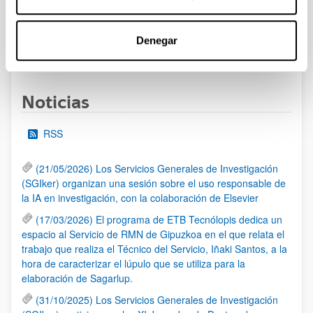
las 14:00 horas (hora peninsular)
Denegar
1
...
10
11
12
...
95
Página
Páginas intermedias Use TAB para desplazarse.
Página
Página
Página
Páginas intermedias Us
Página
Noticias
RSS
(21/05/2026) Los Servicios Generales de Investigación
(SGIker) organizan una sesión sobre el uso responsable de
la IA en investigación, con la colaboración de Elsevier
(17/03/2026) El programa de ETB Tecnólopis dedica un
espacio al Servicio de RMN de Gipuzkoa en el que relata el
trabajo que realiza el Técnico del Servicio, Iñaki Santos, a la
hora de caracterizar el lúpulo que se utiliza para la
elaboración de Sagarlup.
(31/10/2025) Los Servicios Generales de Investigación