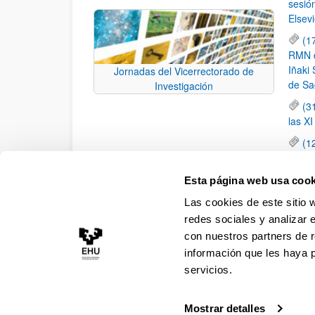
sesió
Elsevi
(1
RMN de
Iñaki 
Jornadas del Vicerrectorado de
de Sa
Investigación
(3
las X
(1
jornad
elemen
Esta página web usa cook
(1
Las cookies de este sitio 
una c
redes sociales y analizar 
con nuestros partners de r
información que les haya 
servicios.
Mostrar detalles