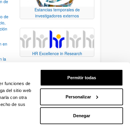
ón de
Estancias temporales de
investigadores externos
io de
cio,
ación
n en
HR Excellence in Research
n la
álisis
Permitir todas
bo
er funciones de
ga del sitio web
Personalizar
arla con otra
para desplazarse.
 hecho de sus
Denegar