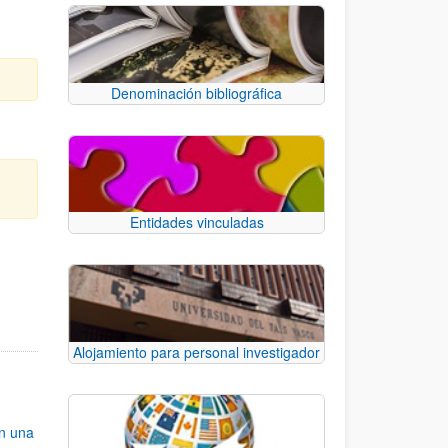
Denominación bibliográfica
Entidades vinculadas
e TAB para desplazarse.
Alojamiento para personal investigador
an una