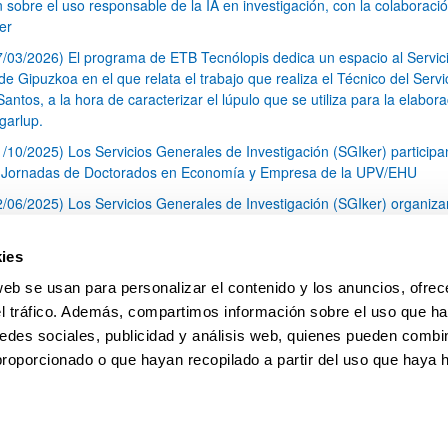
n sobre el uso responsable de la IA en investigación, con la colaboraci
er
7/03/2026) El programa de ETB Tecnólopis dedica un espacio al Servic
 Gipuzkoa en el que relata el trabajo que realiza el Técnico del Servi
Santos, a la hora de caracterizar el lúpulo que se utiliza para la elabor
garlup.
1/10/2025) Los Servicios Generales de Investigación (SGIker) participa
I Jornadas de Doctorados en Economía y Empresa de la UPV/EHU
2/06/2025) Los Servicios Generales de Investigación (SGIker) organiza
a nº 28 para la discusión de resultados de los ensayos de aptitud de an
tal orgánico y análisis isotópico
ies
3/05/2025) El Servicio de RMN-Gipuzkoa de los SGIker ha llevado a ca
web se usan para personalizar el contenido y los anuncios, ofrec
aracterización química de dos variedades de lúpulo silvestre
el tráfico. Además, compartimos información sobre el uso que ha
1
2
3
...
79
edes sociales, publicidad y análisis web, quienes pueden combin
Página
Página
Página
Páginas intermedias Use TAB 
Página
proporcionado o que hayan recopilado a partir del uso que haya