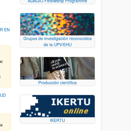
ADAGIO Fellowship Programme
R EN
Grupos de investigación reconocidos
de la UPV/EHU
al
s
Producción científica
LUD
IKERTU
ia