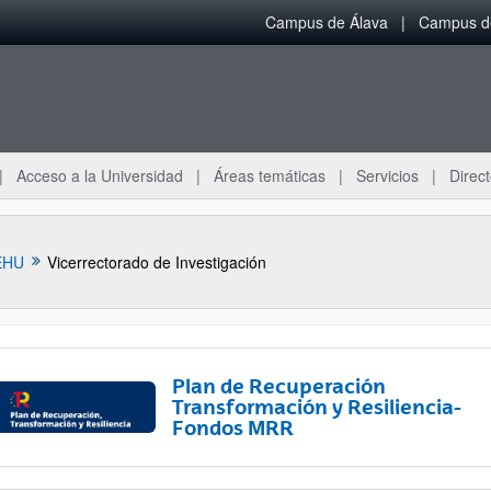
Campus de Álava
Campus de
Acceso a la Universidad
Áreas temáticas
Servicios
Direct
EHU
Vicerrectorado de Investigación
Plan de Recuperación
Transformación y Resiliencia-
Fondos MRR
ar subpáginas