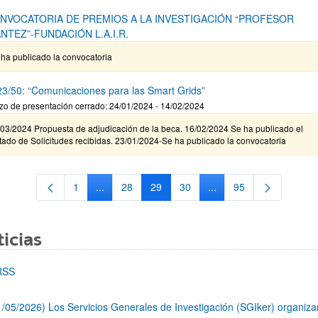
ONVOCATORIA DE PREMIOS A LA INVESTIGACIÓN “PROFESOR
NTEZ”-FUNDACIÓN L.A.I.R.
ha publicado la convocatoria
3/50: “Comunicaciones para las Smart Grids”
zo de presentación cerrado: 24/01/2024 - 14/02/2024
/03/2024 Propuesta de adjudicación de la beca. 16/02/2024 Se ha publicado el
tado de Solicitudes recibidas. 23/01/2024-Se ha publicado la convocatoria
1
...
28
29
30
...
95
Página
Páginas intermedias Use TAB para desplazarse.
Página
Página
Página
Páginas intermedias Us
Página
icias
RSS
1/05/2026) Los Servicios Generales de Investigación (SGIker) organiz