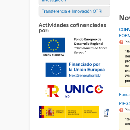
Transferencia e Innovación OTRI
No
Actividades cofinanciadas
CONV
por:
FORM
Pla
18/
de
pro
de 
lis
29/
par
Fund
PIFG23
Pla
13/
adm