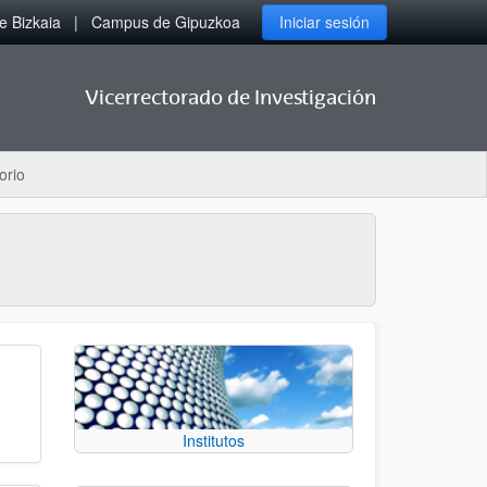
 Bizkaia
Campus de Gipuzkoa
Iniciar sesión
Vicerrectorado de Investigación
orio
Institutos