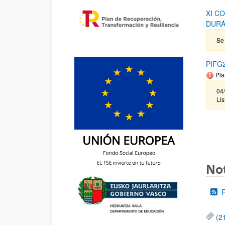
XI C
DURÁ
Se 
PIFG2
Pla
04
Lis
Not
(2