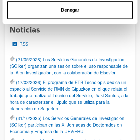
1
...
51
52
53
...
95
Página
Páginas intermedias Use TAB para desplazarse.
Página
Página
Página
Páginas intermedias Us
Página
Denegar
Noticias
RSS
(21/05/2026) Los Servicios Generales de Investigación
(SGIker) organizan una sesión sobre el uso responsable de
la IA en investigación, con la colaboración de Elsevier
(17/03/2026) El programa de ETB Tecnólopis dedica un
espacio al Servicio de RMN de Gipuzkoa en el que relata el
trabajo que realiza el Técnico del Servicio, Iñaki Santos, a la
hora de caracterizar el lúpulo que se utiliza para la
elaboración de Sagarlup.
(31/10/2025) Los Servicios Generales de Investigación
(SGIker) participan en las XI Jornadas de Doctorados en
Economía y Empresa de la UPV/EHU