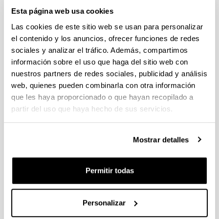
El plazo para la presentación de solicitudes finaliza el
Esta página web usa cookies
30/05/2023 a las 18:00, hora peninsular. Ver documento de
procedimiento interno.
Las cookies de este sitio web se usan para personalizar
el contenido y los anuncios, ofrecer funciones de redes
Fundación BBVA: Becas Leonardo a investigadores en
sociales y analizar el tráfico. Además, compartimos
Física
información sobre el uso que haga del sitio web con
Se han publicado la convocatoria. El plazo para presentar las
nuestros partners de redes sociales, publicidad y análisis
solicitudes finaliza el 28/02/2023 a las 18:00
web, quienes pueden combinarla con otra información
que les haya proporcionado o que hayan recopilado a
PIFG22/40: “Modelización fotoquímica de la contaminación
partir del uso que haya hecho de sus servicios.
por ozono y precursores en atmósfera”,
Plazo de presentación cerrado: 10/01/2023 - 30/01/2023 23:59
Mostrar detalles
15/02/2023 Se ha publicado la propuesta de adjudicación
Ayudas postdoctorales Juan de la Cierva 2022
Permitir todas
Plazo de presentación cerrado: 24/01/2023 - 07/02/2023 14:00
El plazo para presentar las solicitudes finaliza el 07/02/2023 a
las 14:00 horas (hora peninsular)
Personalizar