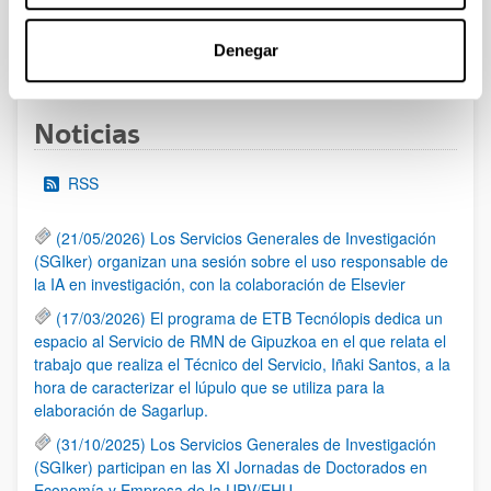
Denegar
1
...
9
10
11
...
95
Página
Páginas intermedias Use TAB para desplazarse
Página
Página
Página
Páginas intermedias Us
Página
Noticias
RSS
(21/05/2026) Los Servicios Generales de Investigación
(SGIker) organizan una sesión sobre el uso responsable de
la IA en investigación, con la colaboración de Elsevier
(17/03/2026) El programa de ETB Tecnólopis dedica un
espacio al Servicio de RMN de Gipuzkoa en el que relata el
trabajo que realiza el Técnico del Servicio, Iñaki Santos, a la
hora de caracterizar el lúpulo que se utiliza para la
elaboración de Sagarlup.
(31/10/2025) Los Servicios Generales de Investigación
(SGIker) participan en las XI Jornadas de Doctorados en
Economía y Empresa de la UPV/EHU