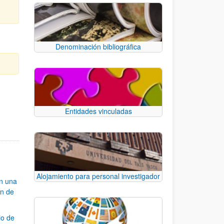
Denominación bibliográfica
e TAB para desplazarse.
Entidades vinculadas
Alojamiento para personal investigador
an una
ón de
io de