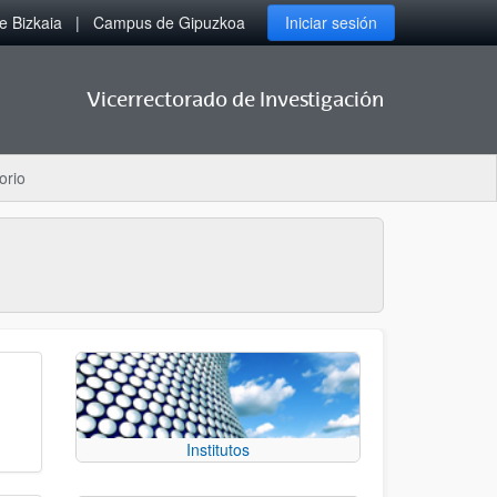
 Bizkaia
Campus de Gipuzkoa
Iniciar sesión
Vicerrectorado de Investigación
orio
Institutos