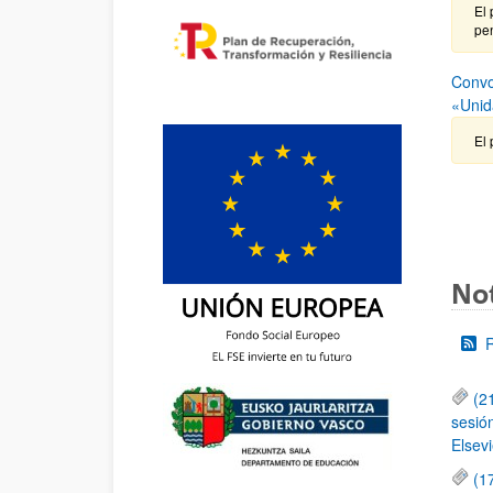
El 
pen
Convo
«Unid
El 
Not
(2
sesió
Elsevi
(1