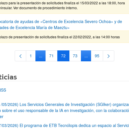
plazo para la presentación de solicitudes finaliza el 15/03/2022 a las 18:00, hora
insular. Ver documento de procedimiento interno.
catoria de ayudas de «Centros de Excelencia Severo Ochoa» y de
ades de Excelencia María de Maeztu»
plazo de presentación de solicitudes finaliza el 22/02/2022, a las 14:00 horas
1
...
71
72
73
...
95
Página
Páginas intermedias Use TAB para desplazarse.
Página
Página
Página
Páginas intermedias Us
Página
icias
RSS
1/05/2026) Los Servicios Generales de Investigación (SGIker) organiz
n sobre el uso responsable de la IA en investigación, con la colaboraci
er
7/03/2026) El programa de ETB Tecnólopis dedica un espacio al Servic