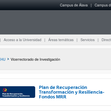
Campus de Álava
Campus de
Acceso a la Universidad
Áreas temáticas
Servicios
Direct
EHU
Vicerrectorado de Investigación
Plan de Recuperación
Transformación y Resiliencia-
Fondos MRR
ar subpáginas