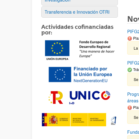
Transferencia e Innovación OTRI
No
Actividades cofinanciadas
PIFG21
por:
Pla
La
PIFG2
Trá
Se
Progr
áreas
Pla
Se 
Funda