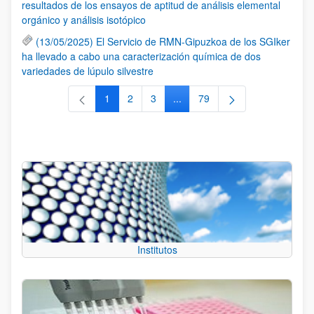
resultados de los ensayos de aptitud de análisis elemental
orgánico y análisis isotópico
(13/05/2025) El Servicio de RMN-Gipuzkoa de los SGIker
ha llevado a cabo una caracterización química de dos
variedades de lúpulo silvestre
1
2
3
...
79
Página
Página
Página
Páginas intermedias Use TAB 
Página
Institutos