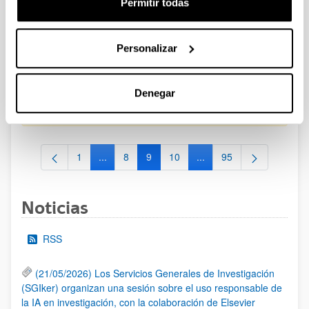
Permitir todas
CONVOCATORIA PARA LA CONTRATACIÓN DE
PERSONAL INVESTIGADOR EN FORMACIÓN EN LA EHU
Personalizar
FINANCIADO CON RECURSOS PROPIOS DE UN
GRUPO/PROYECTO DE INVESTIGACIÓN 2025-II
Plazo de presentación cerrado: 15/10/2025 - 23/10/2025
Denegar
19/01/2026. Resolución definitiva de adjudicados y excluidos.
1
...
8
9
10
...
95
Página
Páginas intermedias Use TAB para desplazarse
Página
Página
Página
Páginas intermedias Use
Página
Noticias
RSS
(21/05/2026) Los Servicios Generales de Investigación
(SGIker) organizan una sesión sobre el uso responsable de
la IA en investigación, con la colaboración de Elsevier