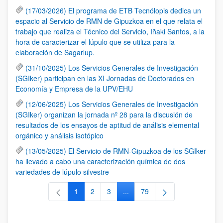
(17/03/2026) El programa de ETB Tecnólopis dedica un
espacio al Servicio de RMN de Gipuzkoa en el que relata el
trabajo que realiza el Técnico del Servicio, Iñaki Santos, a la
hora de caracterizar el lúpulo que se utiliza para la
elaboración de Sagarlup.
(31/10/2025) Los Servicios Generales de Investigación
(SGIker) participan en las XI Jornadas de Doctorados en
Economía y Empresa de la UPV/EHU
(12/06/2025) Los Servicios Generales de Investigación
(SGIker) organizan la jornada nº 28 para la discusión de
resultados de los ensayos de aptitud de análisis elemental
orgánico y análisis isotópico
(13/05/2025) El Servicio de RMN-Gipuzkoa de los SGIker
ha llevado a cabo una caracterización química de dos
variedades de lúpulo silvestre
1
2
3
...
79
Página
Página
Página
Páginas intermedias Use TAB 
Página