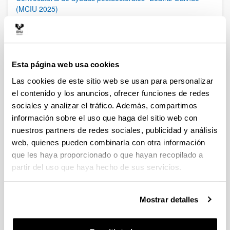
(MCIU 2025)
Plazo de presentación cerrado (Fecha de fin del plazo de
presentación: 27/02/2026)
06/02/2026 Publicada Orden de Modificación de la
convocatoria. Se amplía el período de solicitud de estas
ayudas hasta el 27 de febrero de 2026, incluido. El plazo de
Esta página web usa cookies
presentación de las “Expresiones de interés” finalizará el 20 de
Las cookies de este sitio web se usan para personalizar
febrero a las 13:30
el contenido y los anuncios, ofrecer funciones de redes
sociales y analizar el tráfico. Además, compartimos
Ayudas a la movilidad para personas contratadas
predoctorales del Gobierno Vasco [EGONLABUR] 2026
información sobre el uso que haga del sitio web con
Modalidad B
nuestros partners de redes sociales, publicidad y análisis
Plazo de presentación cerrado (Fecha de fin del plazo de
web, quienes pueden combinarla con otra información
presentación: 16/02/2026)
que les haya proporcionado o que hayan recopilado a
Se ha publicado la convocatoria
partir del uso que haya hecho de sus servicios.
Ayudas a la movilidad para personas contratadas
Mostrar detalles
predoctorales del Gobierno Vasco [EGONLABUR] 2026
Plazo de presentación cerrado: 24/11/2025 - 23/12/2025
Se ha publicado la convocatoria