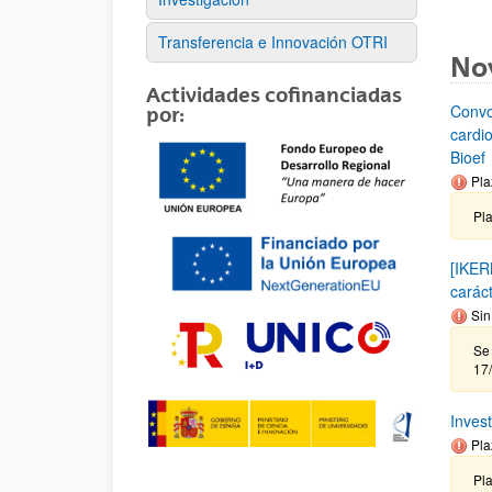
Transferencia e Innovación OTRI
No
Actividades cofinanciadas
Convo
por:
cardi
Bioef
Pla
Pl
[IKER
carác
Sin
Se 
17
Inves
Pla
Pla