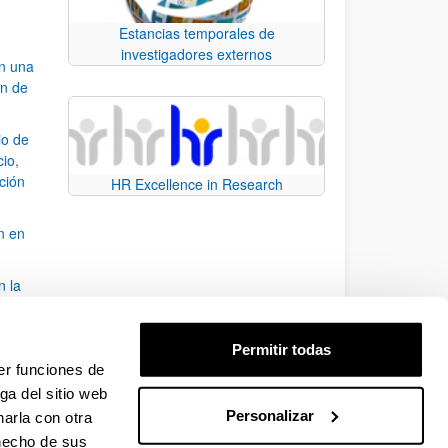
Estancias temporales de
investigadores externos
an una
ón de
io de
cio,
ación
HR Excellence in Research
n en
n la
álisis
Permitir todas
bo
er funciones de
ga del sitio web
Personalizar
arla con otra
para desplazarse.
 hecho de sus