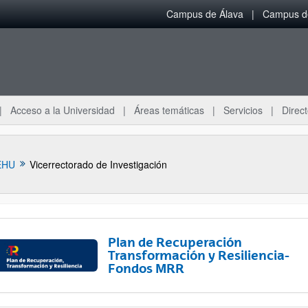
Campus de Álava
Campus de
Acceso a la Universidad
Áreas temáticas
Servicios
Direct
EHU
Vicerrectorado de Investigación
Plan de Recuperación
Transformación y Resiliencia-
Fondos MRR
ar subpáginas