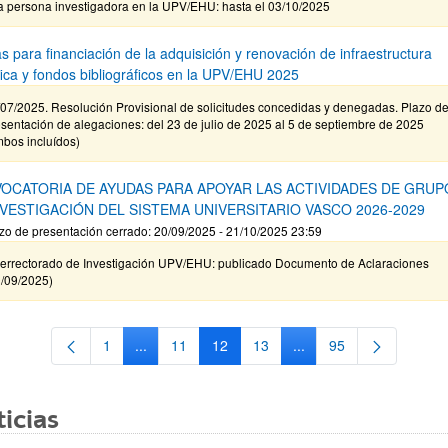
a persona investigadora en la UPV/EHU: hasta el 03/10/2025
s para financiación de la adquisición y renovación de infraestructura
ífica y fondos bibliográficos en la UPV/EHU 2025
/07/2025. Resolución Provisional de solicitudes concedidas y denegadas. Plazo d
sentación de alegaciones: del 23 de julio de 2025 al 5 de septiembre de 2025
mbos incluídos)
OCATORIA DE AYUDAS PARA APOYAR LAS ACTIVIDADES DE GRUP
NVESTIGACIÓN DEL SISTEMA UNIVERSITARIO VASCO 2026-2029
zo de presentación cerrado: 20/09/2025 - 21/10/2025 23:59
cerrectorado de Investigación UPV/EHU: publicado Documento de Aclaraciones
9/09/2025)
1
...
11
12
13
...
95
Página
Páginas intermedias Use TAB para desplazarse.
Página
Página
Página
Páginas intermedias Us
Página
icias