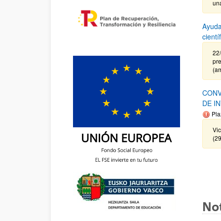
un
Ayuda
cient
22
pre
(a
CONV
DE I
Pla
Vi
(2
Not