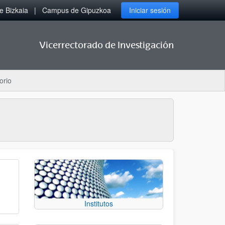
 Bizkaia
Campus de Gipuzkoa
Iniciar sesión
Vicerrectorado de Investigación
orio
Institutos