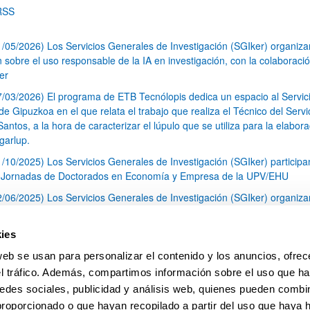
RSS
1/05/2026) Los Servicios Generales de Investigación (SGIker) organiz
n sobre el uso responsable de la IA en investigación, con la colaboraci
er
7/03/2026) El programa de ETB Tecnólopis dedica un espacio al Servic
 Gipuzkoa en el que relata el trabajo que realiza el Técnico del Servi
Santos, a la hora de caracterizar el lúpulo que se utiliza para la elabor
garlup.
1/10/2025) Los Servicios Generales de Investigación (SGIker) participa
I Jornadas de Doctorados en Economía y Empresa de la UPV/EHU
2/06/2025) Los Servicios Generales de Investigación (SGIker) organiza
a nº 28 para la discusión de resultados de los ensayos de aptitud de an
tal orgánico y análisis isotópico
ies
3/05/2025) El Servicio de RMN-Gipuzkoa de los SGIker ha llevado a ca
web se usan para personalizar el contenido y los anuncios, ofrec
aracterización química de dos variedades de lúpulo silvestre
el tráfico. Además, compartimos información sobre el uso que ha
1
2
3
...
79
edes sociales, publicidad y análisis web, quienes pueden combin
Página
Página
Página
Páginas intermedias Use TAB 
Página
proporcionado o que hayan recopilado a partir del uso que haya