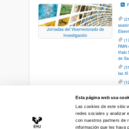
(2
sesió
Jornadas del Vicerrectorado de
Elsevi
Investigación
(1
RMN de
Iñaki 
de Sa
(3
las X
(1
jornad
elemen
Esta página web usa cook
(1
Las cookies de este sitio 
una c
redes sociales y analizar 
con nuestros partners de r
información que les haya 