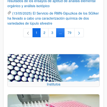
resultados de los ensayos de aptitud de análisis elemental
orgánico y análisis isotópico
(13/05/2025) El Servicio de RMN-Gipuzkoa de los SGIker
ha llevado a cabo una caracterización química de dos
variedades de lúpulo silvestre
1
2
3
...
79
Página
Página
Página
Páginas intermedias Use TAB 
Página
Institutos