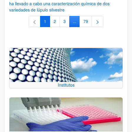
ha llevado a cabo una caracterización química de dos
variedades de lúpulo silvestre
1
2
3
...
79
Página
Página
Página
Páginas intermedias Use TAB 
Página
Institutos