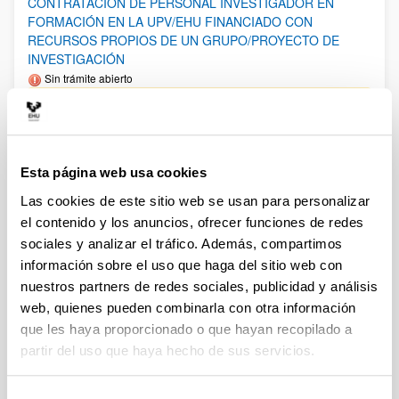
CONTRATACIÓN DE PERSONAL INVESTIGADOR EN
FORMACIÓN EN LA UPV/EHU FINANCIADO CON
RECURSOS PROPIOS DE UN GRUPO/PROYECTO DE
INVESTIGACIÓN
Sin trámite abierto
27/12/2024: Resolución definitiva de admitidos y
excluídos.11/12/2024: Resolución provisional de admitidos y
excluídos. Plazo alegaciones: hasta el 18/12/2024. 02/12/2024:
Listado Definitivo de solicitudes admitidas y excluídas en Fase
2. 15/11/2024: Listado Provisional de solicitudes admitidas y
Esta página web usa cookies
excluídas en Fase 2. Plazo de alegaciones: del 18/11/2024 al
29/11/2024 (ambos incluídos). 29/10/2024: Anexo I Fase 2.
Las cookies de este sitio web se usan para personalizar
Plazo de presentación de solicitudes: del 30/10/2024 al
el contenido y los anuncios, ofrecer funciones de redes
13/11/2024. 29/10/2024: 2a corrección de errores de la
convocatoria.17/10/2024: Corrección de errores de la
sociales y analizar el tráfico. Además, compartimos
convocatoria. 11/10/2024: Se ha publicado la convocatoria.
información sobre el uso que haga del sitio web con
nuestros partners de redes sociales, publicidad y análisis
Ayudas postdoctorales Ramón y Cajal 2024
web, quienes pueden combinarla con otra información
Plazo de presentación cerrado (Fecha de fin del plazo de
que les haya proporcionado o que hayan recopilado a
presentación: 21/01/2025 14:00)
partir del uso que haya hecho de sus servicios.
El plazo de para la recepción en el Vicerrectorado de
Investigación de “Expresiones de interés” para Ramón y Cajal
2024 finalizará el 13 de enero de 2025. El plazo para la