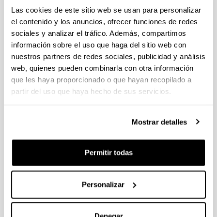
PIFG23/52: “ Modelado y optimización con Inteligencia
Las cookies de este sitio web se usan para personalizar
Artificial “
el contenido y los anuncios, ofrecer funciones de redes
Plazo de presentación cerrado: 31/01/2024 - 21/02/2024
sociales y analizar el tráfico. Además, compartimos
13/03/2024 Propuesta de adjudicación de la beca. 26/02/24
información sobre el uso que haga del sitio web con
Listado de solicitudes admitidas que pasan a fase de
nuestros partners de redes sociales, publicidad y análisis
Valoración. 30/01/2024-Se ha publicado la convocatoria
web, quienes pueden combinarla con otra información
PROYECTOS ETORKIZUNA ERAIKIZ GIPUZKOA TALDEAN
que les haya proporcionado o que hayan recopilado a
2024
partir del uso que haya hecho de sus servicios.
18/04/2024 Se ha publicado la convocatoria
Mostrar detalles
PROYECTOS ETORKIZUNA ERAIKIZ GIPUZKOA TALDEAN
Plazo de presentación cerrado: 24/05/2023 - 19/06/2023 12:00
Permitir todas
24/05/2023 - Se han modificado los documentos de
declaración responsable y procedimiento.
Personalizar
1
...
27
28
29
...
95
Página
Páginas intermedias Use TAB para desplazarse.
Página
Página
Página
Páginas intermedias Us
Página
Denegar