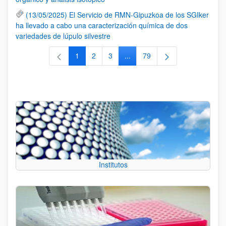
(13/05/2025) El Servicio de RMN-Gipuzkoa de los SGIker
ha llevado a cabo una caracterización química de dos
variedades de lúpulo silvestre
1
2
3
...
79
Página
Página
Página
Páginas intermedias Use TAB 
Página
Institutos