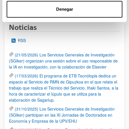
1
...
51
52
53
...
95
Página
Páginas intermedias Use TAB para desplazarse.
Página
Página
Página
Páginas intermedias Us
Página
Denegar
Noticias
RSS
(21/05/2026) Los Servicios Generales de Investigación
(SGIker) organizan una sesión sobre el uso responsable de
la IA en investigación, con la colaboración de Elsevier
(17/03/2026) El programa de ETB Tecnólopis dedica un
espacio al Servicio de RMN de Gipuzkoa en el que relata el
trabajo que realiza el Técnico del Servicio, Iñaki Santos, a la
hora de caracterizar el lúpulo que se utiliza para la
elaboración de Sagarlup.
(31/10/2025) Los Servicios Generales de Investigación
(SGIker) participan en las XI Jornadas de Doctorados en
Economía y Empresa de la UPV/EHU