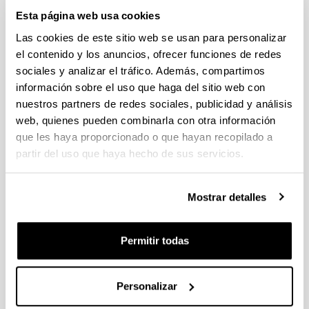
El plazo para la presentación de solicitudes finaliza el
Esta página web usa cookies
30/05/2023 a las 18:00, hora peninsular. Ver documento de
procedimiento interno.
Las cookies de este sitio web se usan para personalizar
el contenido y los anuncios, ofrecer funciones de redes
Fundación BBVA: Becas Leonardo a investigadores en
sociales y analizar el tráfico. Además, compartimos
Física
información sobre el uso que haga del sitio web con
Se han publicado la convocatoria. El plazo para presentar las
nuestros partners de redes sociales, publicidad y análisis
solicitudes finaliza el 28/02/2023 a las 18:00
web, quienes pueden combinarla con otra información
que les haya proporcionado o que hayan recopilado a
PIFG22/40: “Modelización fotoquímica de la contaminación
partir del uso que haya hecho de sus servicios.
por ozono y precursores en atmósfera”,
Plazo de presentación cerrado: 10/01/2023 - 30/01/2023 23:59
Mostrar detalles
15/02/2023 Se ha publicado la propuesta de adjudicación
Ayudas postdoctorales Juan de la Cierva 2022
Permitir todas
Plazo de presentación cerrado: 24/01/2023 - 07/02/2023 14:00
El plazo para presentar las solicitudes finaliza el 07/02/2023 a
las 14:00 horas (hora peninsular)
Personalizar