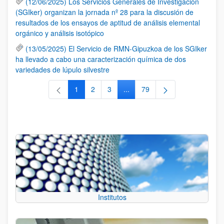
(12/06/2025) Los Servicios Generales de Investigación
(SGIker) organizan la jornada nº 28 para la discusión de
resultados de los ensayos de aptitud de análisis elemental
orgánico y análisis isotópico
(13/05/2025) El Servicio de RMN-Gipuzkoa de los SGIker
ha llevado a cabo una caracterización química de dos
variedades de lúpulo silvestre
1
2
3
...
79
Página
Página
Página
Páginas intermedias Use TAB 
Página
Institutos