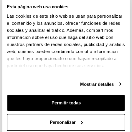
Estancias de movilidad en el extranjero 2025 "José
Esta página web usa cookies
Castillejo" para jóvenes doctores y "Salvador de Madariaga"
Las cookies de este sitio web se usan para personalizar
para profesores e investigadores sénior (MICIU)
el contenido y los anuncios, ofrecer funciones de redes
Sin trámite abierto (Plazo de presentación de solicitudes:
29/01/2026 - 27/02/2026 14:00)
sociales y analizar el tráfico. Además, compartimos
información sobre el uso que haga del sitio web con
CONVOCATORIA PARA LA CONTRATACIÓN DE
nuestros partners de redes sociales, publicidad y análisis
PERSONAL INVESTIGADOR DOCTOR EN LA UPV/EHU
(2025)
web, quienes pueden combinarla con otra información
Sin trámite abierto (Plazo de presentación de solicitudes:
que les haya proporcionado o que hayan recopilado a
02/06/2025 - 23/06/2025 23:59)
partir del uso que haya hecho de sus servicios.
04/03/2026. Resolución definitiva de solicitudes concedidas y
denegadas
Mostrar detalles
Proyectos de Desarrollo Tecnologico ISCIII 2026
Plazo de presentación cerrado (Fecha de fin del plazo de
Permitir todas
presentación: 10/03/2026)
Plazo interno expresiones de interés: hasta el 23/02/2026.
Plazo para presentar la solicitud : hasta el 10/03/2026
Personalizar