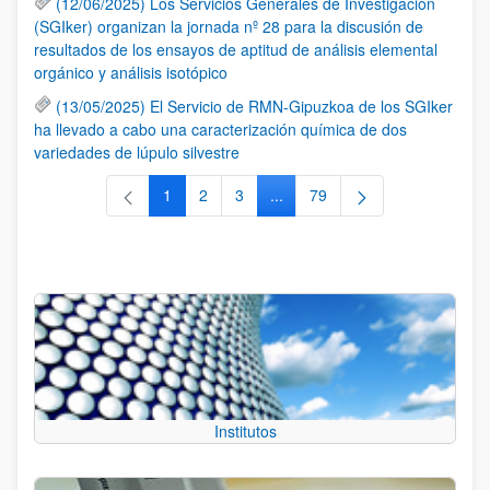
(12/06/2025) Los Servicios Generales de Investigación
(SGIker) organizan la jornada nº 28 para la discusión de
resultados de los ensayos de aptitud de análisis elemental
orgánico y análisis isotópico
(13/05/2025) El Servicio de RMN-Gipuzkoa de los SGIker
ha llevado a cabo una caracterización química de dos
variedades de lúpulo silvestre
1
2
3
...
79
Página
Página
Página
Páginas intermedias Use TAB 
Página
Institutos