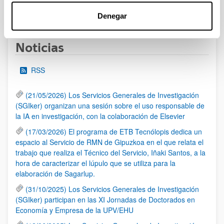
1
...
7
8
9
...
95
Página
Páginas intermedias Use TAB para desplazars
Página
Página
Página
Páginas intermedias Use
Página
Denegar
Noticias
RSS
(21/05/2026) Los Servicios Generales de Investigación
(SGIker) organizan una sesión sobre el uso responsable de
la IA en investigación, con la colaboración de Elsevier
(17/03/2026) El programa de ETB Tecnólopis dedica un
espacio al Servicio de RMN de Gipuzkoa en el que relata el
trabajo que realiza el Técnico del Servicio, Iñaki Santos, a la
hora de caracterizar el lúpulo que se utiliza para la
elaboración de Sagarlup.
(31/10/2025) Los Servicios Generales de Investigación
(SGIker) participan en las XI Jornadas de Doctorados en
Economía y Empresa de la UPV/EHU